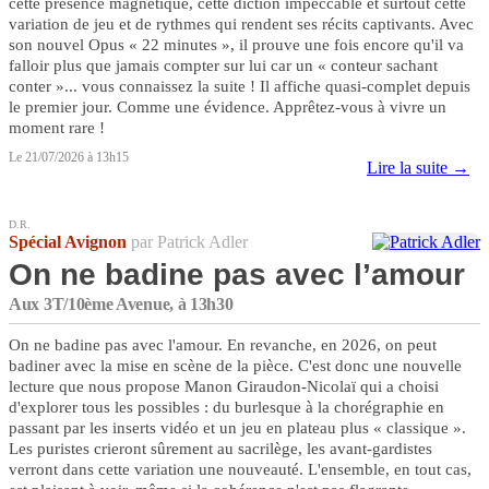
cette présence magnétique, cette diction impeccable et surtout cette
variation de jeu et de rythmes qui rendent ses récits captivants. Avec
son nouvel Opus « 22 minutes », il prouve une fois encore qu'il va
falloir plus que jamais compter sur lui car un « conteur sachant
conter »... vous connaissez la suite ! Il affiche quasi-complet depuis
le premier jour. Comme une évidence. Apprêtez-vous à vivre un
moment rare !
Le 21/07/2026 à 13h15
Lire la suite →
D.R.
Spécial Avignon
par Patrick Adler
On ne badine pas avec l’amour
Aux 3T/10ème Avenue, à 13h30
On ne badine pas avec l'amour. En revanche, en 2026, on peut
badiner avec la mise en scène de la pièce. C'est donc une nouvelle
lecture que nous propose Manon Giraudon-Nicolaï qui a choisi
d'explorer tous les possibles : du burlesque à la chorégraphie en
passant par les inserts vidéo et un jeu en plateau plus « classique ».
Les puristes crieront sûrement au sacrilège, les avant-gardistes
verront dans cette variation une nouveauté. L'ensemble, en tout cas,