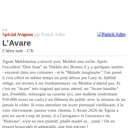
D.R.
Spécial Avignon
par Patrick Adler
L’Avare
Chêne noir - 17h
Tigran Mekhitarian a trouvé avec Molière une niche. Après
l'excellent "Don Juan" au Théâtre des Brunes il y a quelques années
- encensé dans nos colonnes - et le "Malade imaginaire " l'an passé,
il s'est offert en même temps un petit détour par Gary et, fidélité
oblige, est revenu à ses fondamentaux car Molière n'attend pas. Et
c'est un "Avare" très original qui nous attend, un "Avare bandito"
qui, d'emblée, refourgue sa cassette (ici, une mallette renfermant
950.000 euros en cash) à un élément du public avec la mission de ne
jamais la céder. Si vous attendiez un avare perruqué vieillissant, à la
voix chevrotante, passez votre chemin. L'Avare 2026 de Tigran a
pris un sacré coup de jeune, il a l'arrogance et l'assurance du
"Padrone", n'est en rien plaintif, plutôt madré et... armé ! On en
ressort bousculés et admiratifs, une fois encore !