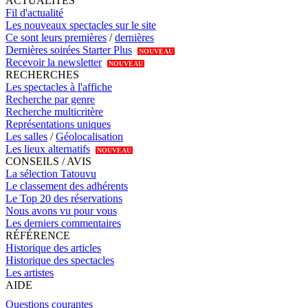
ACTUALITÉS
Fil d'actualité
Les nouveaux spectacles sur le site
Ce sont leurs premières
/
dernières
Dernières soirées Starter Plus
NOUVEAU
Recevoir la newsletter
NOUVEAU
RECHERCHES
Les spectacles à l'affiche
Recherche par genre
Recherche multicritère
Représentations uniques
Les salles
/
Géolocalisation
Les lieux alternatifs
NOUVEAU
CONSEILS / AVIS
La sélection Tatouvu
Le classement des adhérents
Le Top 20 des réservations
Nous avons vu pour vous
Les derniers commentaires
RÉFÉRENCE
Historique des articles
Historique des spectacles
Les artistes
AIDE
Questions courantes