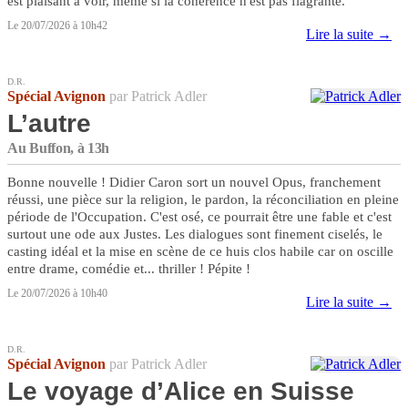
est plaisant à voir, même si la cohérence n'est pas flagrante.
Le 20/07/2026 à 10h42
Lire la suite →
D.R.
Spécial Avignon
par Patrick Adler
L’autre
Au Buffon, à 13h
Bonne nouvelle ! Didier Caron sort un nouvel Opus, franchement
réussi, une pièce sur la religion, le pardon, la réconciliation en pleine
période de l'Occupation. C'est osé, ce pourrait être une fable et c'est
surtout une ode aux Justes. Les dialogues sont finement ciselés, le
casting idéal et la mise en scène de ce huis clos habile car on oscille
entre drame, comédie et... thriller ! Pépite !
Le 20/07/2026 à 10h40
Lire la suite →
D.R.
Spécial Avignon
par Patrick Adler
Le voyage d’Alice en Suisse