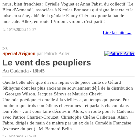
nous, bien frenchies : Cyrielle Voguet et Anna Pabst, du collectif "Le
Bleu d'Armand", associées à Nicolas Bonneau qui signe le texte et la
mise en scène, aidé de la géniale Fanny Chériaux pour la bande
musicale. Allez, en route ! Vroom, vroom, c'est parti !
Le 10/07/2026 à 15h27
Lire la suite →
D.R.
Spécial Avignon
par Patrick Adler
Le vent des peupliers
Au Cadencia - 18h45
Quelle belle idée que d'avoir repris cette pièce culte de Gérard
Sibleyras dont les plus anciens se souviennent déjà de la distribution
: Georges Wilson, Jacques Séreys et Maurice Chevit.
Une ode poétique et cruelle à la vieillesse, au temps qui passe. Pur
bonheur que trois comédiens chevronnés - et parfaits chacun dans
leur rôle - vont vous faire découvrir. Alors, en route pour le Cadencia
avec Patrice Chartier-Crouzet, Christophe Chêne Cailleteau, Alain
Fabre, dirigés de main de maître par un ex de la Comédie Française
(excusez du peu) : M. Bernard Belin.