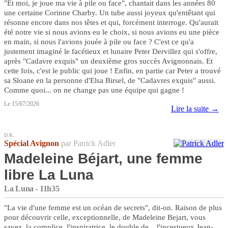
"Et moi, je joue ma vie à pile ou face", chantait dans les années 80
une certaine Corinne Charby. Un tube aussi joyeux qu'entêtant qui
résonne encore dans nos têtes et qui, forcément interroge. Qu'aurait
été notre vie si nous avions eu le choix, si nous avions eu une pièce
en main, si nous l'avions jouée à pile ou face ? C'est ce qu'a
justement imaginé le facétieux et lunaire Peter Dervillez qui s'offre,
après "Cadavre exquis" un deuxième gros succès Avignonnais. Et
cette fois, c'est le public qui joue ! Enfin, en partie car Peter a trouvé
sa Sloane en la personne d'Elsa Birsel, de "Cadavres exquis" aussi.
Comme quoi... on ne change pas une équipe qui gagne !
Le 15/07/2026
Lire la suite →
D.R.
Spécial Avignon
par Patrick Adler
Madeleine Béjart, une femme
libre La Luna
La Luna - 11h35
"La vie d'une femme est un océan de secrets", dit-on. Raison de plus
pour découvrir celle, exceptionnelle, de Madeleine Bejart, vous
savez, la complice, l'inspiratrice, le double de... l'incestueux Jean-