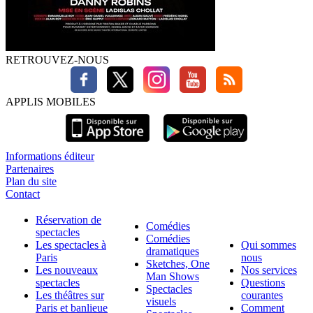
RETROUVEZ-NOUS
APPLIS MOBILES
Informations éditeur
Partenaires
Plan du site
Contact
Réservation de
Comédies
spectacles
Comédies
Les spectacles à
Qui sommes
dramatiques
Paris
nous
Sketches, One
Les nouveaux
Nos services
Man Shows
spectacles
Questions
Spectacles
Les théâtres sur
courantes
visuels
Paris et banlieue
Comment