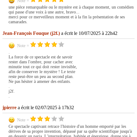
Note =
une pièce remarquable ou le mystère est à chaque moment, un comédien
qui passe d'une voix à une autre, bravo...
merci pour ce merveilleux moment et à la fin la présentation de ses
camarades.
Jean-François Fouque (j2f.)
a écrit le 10/07/2025 à 22h42
Note =
.
La force de ce spectacle est de savoir
rester dans l'ombre, pour cacher avec
minutie tout ce qui doit rester invisible,
afin de conserver le mystère ! Le texte
reste peut-être un peu au second plan.
Ne pas hésiter à amener des enfants.
.
j2f.
.
jpierre
a écrit le 02/07/2025 à 17h32
Note =
Ce spectacle captivant retrace l'histoire d'un homme emporté par les
dérives de sa propre invention, dépassé par sa quête scientifique jusqu'à
en devenir un paria. L'interprétation, habitée et énergique, donne vie à