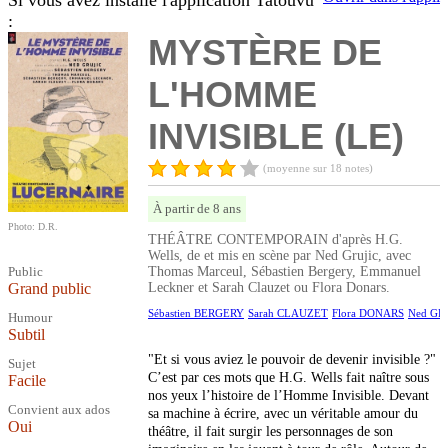
Si vous avez installé l'application Tatouvu
:
MYSTÈRE DE
L'HOMME
INVISIBLE (LE)
(moyenne sur 18 notes)
À partir de 8 ans
Photo: D.R.
THÉÂTRE CONTEMPORAIN d'après H.G.
Wells, de et mis en scène par Ned Grujic, avec
Public
Thomas Marceul, Sébastien Bergery, Emmanuel
Grand public
Leckner et Sarah Clauzet ou Flora Donars.
Sébastien BERGERY
Sarah CLAUZET
Flora DONARS
Ned GR
Humour
Subtil
"Et si vous aviez le pouvoir de devenir invisible ?"
Sujet
C’est par ces mots que H.G. Wells fait naître sous
Facile
nos yeux l’histoire de l’Homme Invisible. Devant
Convient aux ados
sa machine à écrire, avec un véritable amour du
Oui
théâtre, il fait surgir les personnages de son