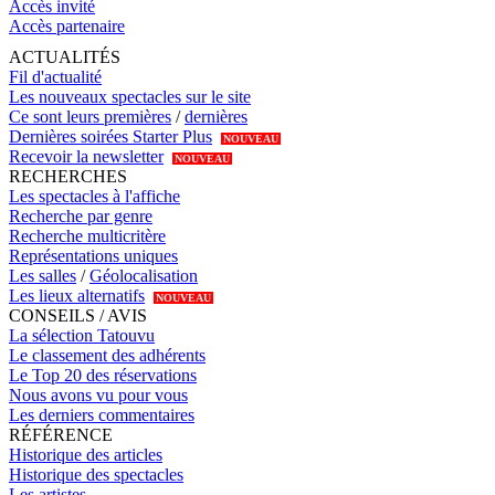
Accès invité
Accès partenaire
ACTUALITÉS
Fil d'actualité
Les nouveaux spectacles sur le site
Ce sont leurs premières
/
dernières
Dernières soirées Starter Plus
NOUVEAU
Recevoir la newsletter
NOUVEAU
RECHERCHES
Les spectacles à l'affiche
Recherche par genre
Recherche multicritère
Représentations uniques
Les salles
/
Géolocalisation
Les lieux alternatifs
NOUVEAU
CONSEILS / AVIS
La sélection Tatouvu
Le classement des adhérents
Le Top 20 des réservations
Nous avons vu pour vous
Les derniers commentaires
RÉFÉRENCE
Historique des articles
Historique des spectacles
Les artistes