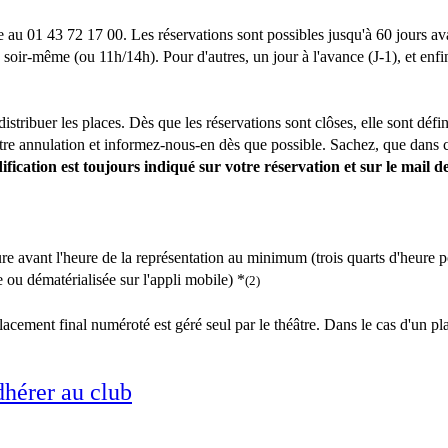
au 01 43 72 17 00. Les réservations sont possibles jusqu'à 60 jours avan
 soir-même (ou 11h/14h). Pour d'autres, un jour à l'avance (J-1), et enfi
istribuer les places. Dès que les réservations sont clôses, elle sont déf
otre annulation et informez-nous-en dès que possible. Sachez, que dans c
fication est toujours indiqué sur votre réservation et sur le mail d
e avant l'heure de la représentation au minimum (trois quarts d'heure po
ou dématérialisée sur l'appli mobile) *
(2)
ement final numéroté est géré seul par le théâtre. Dans le cas d'un plac
hérer au club