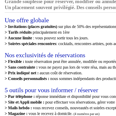
Grande souplesse pour réserver, modifier ou annuler
Un placement souvent privilégié. Des conseils person
Une offre globale
> Invitations (places gratuites)
sur plus de 50% des représentations
> Tarifs réduits
principalement en 1ère
> Aucune limite
: vous pouvez sortir tous les jours.
> Soirées spéciales rencontres
: cocktails, rencontres artistes, pots a
Nos exclusivités de réservations
> Flexible :
toute réservation peut être annulée, modifiée ou reportée
> Sans contrainte :
vous ne payez pas lors de votre résa, mais au th
> Prix indiqué net :
aucun coût de réservation.
> Conseils personnalisés :
nous sommes indépendants des production
5 outils pour vous informer / réserver
> Par téléphone :
réponse immédiate et disponibilité pour vous conse
> Site et Appli mobile :
pour effectuer vos réservations, gérer votre
> Mails hebdo :
vous recevez conseils, nouveautés et soirées except
> Magazine :
vous le recevez à domicile.
(4 numéros par an)