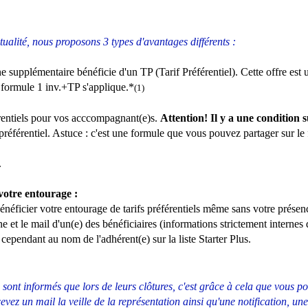
ctualité, nous proposons 3 types d'avantages différents :
supplémentaire bénéficie d'un TP (Tarif Préférentiel). Cette offre est u
a formule 1 inv.+TP s'applique.*
(1)
érentiels pour vos acccompagnant(e)s.
Attention! Il y a une condition 
f préférentiel. Astuce : c'est une formule que vous pouvez partager sur l
.
votre entourage :
énéficier votre entourage de tarifs préférentiels même sans votre prése
ne et le mail d'un(e) des bénéficiaires (informations strictement interne
 cependant au nom de l'adhérent(e) sur la liste Starter Plus.
ont informés que lors de leurs clôtures, c'est grâce à cela que vous pouv
vez un mail la veille de la représentation ainsi qu'une notification, une