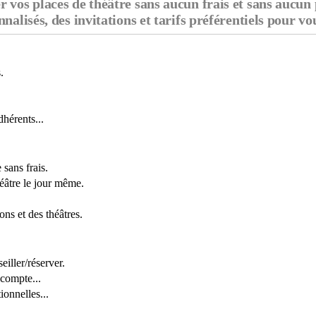
 vos places de théâtre sans aucun frais et sans aucun
nalisés, des invitations et tarifs préférentiels pour v
.
dhérents...
 sans frais.
éâtre le jour même.
s et des théâtres.
iller/réserver.
 compte...
ionnelles...