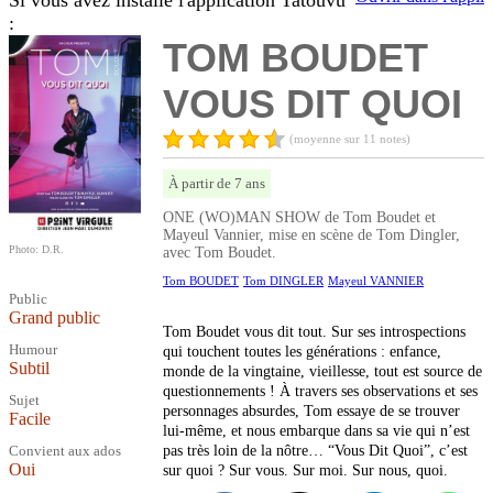
Si vous avez installé l'application Tatouvu
:
TOM BOUDET
VOUS DIT QUOI
(moyenne sur 11 notes)
À partir de 7 ans
ONE (WO)MAN SHOW de Tom Boudet et
Mayeul Vannier, mise en scène de Tom Dingler,
Photo: D.R.
avec Tom Boudet.
Tom BOUDET
Tom DINGLER
Mayeul VANNIER
Public
Grand public
Tom Boudet vous dit tout. Sur ses introspections
Humour
qui touchent toutes les générations : enfance,
Subtil
monde de la vingtaine, vieillesse, tout est source de
questionnements ! À travers ses observations et ses
Sujet
personnages absurdes, Tom essaye de se trouver
Facile
lui-même, et nous embarque dans sa vie qui n’est
Convient aux ados
pas très loin de la nôtre… “Vous Dit Quoi”, c’est
Oui
sur quoi ? Sur vous. Sur moi. Sur nous, quoi.