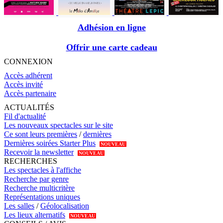
Adhésion en ligne
Offrir une carte cadeau
CONNEXION
Accès adhérent
Accès invité
Accès partenaire
ACTUALITÉS
Fil d'actualité
Les nouveaux spectacles sur le site
Ce sont leurs premières
/
dernières
Dernières soirées Starter Plus
NOUVEAU
Recevoir la newsletter
NOUVEAU
RECHERCHES
Les spectacles à l'affiche
Recherche par genre
Recherche multicritère
Représentations uniques
Les salles
/
Géolocalisation
Les lieux alternatifs
NOUVEAU