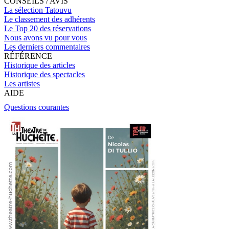
CONSEILS / AVIS
La sélection Tatouvu
Le classement des adhérents
Le Top 20 des réservations
Nous avons vu pour vous
Les derniers commentaires
RÉFÉRENCE
Historique des articles
Historique des spectacles
Les artistes
AIDE
Questions courantes