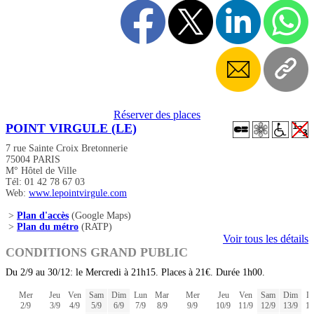
Réserver des places
POINT VIRGULE (LE)
7 rue Sainte Croix Bretonnerie
75004 PARIS
M° Hôtel de Ville
Tél: 01 42 78 67 03
Web:
www.lepointvirgule.com
>
Plan d'accès
(Google Maps)
>
Plan du métro
(RATP)
Voir tous les détails
CONDITIONS GRAND PUBLIC
Du 2/9 au 30/12: le Mercredi à 21h15. Places à 21€. Durée 1h00.
Mer
Jeu
Ven
Sam
Dim
Lun
Mar
Mer
Jeu
Ven
Sam
Dim
L
2/9
3/9
4/9
5/9
6/9
7/9
8/9
9/9
10/9
11/9
12/9
13/9
14