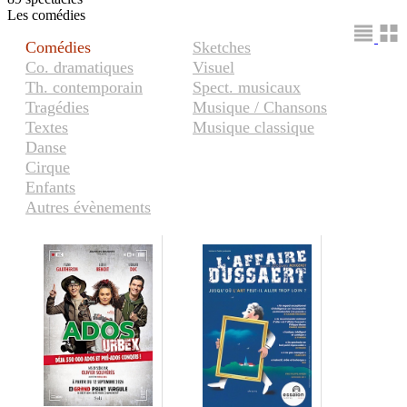
Les comédies
Comédies
Sketches
Co. dramatiques
Visuel
Th. contemporain
Spect. musicaux
Tragédies
Musique / Chansons
Textes
Musique classique
Danse
Cirque
Enfants
Autres évènements