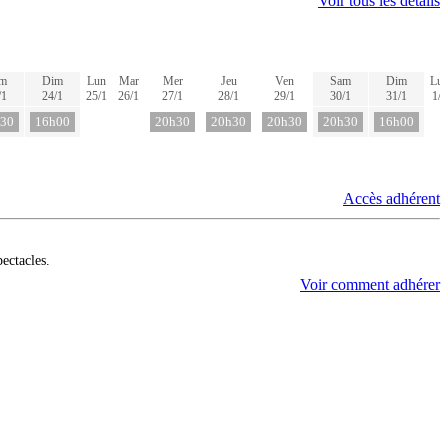
Voir tous les détails
m
Dim
Lun
Mar
Mer
Jeu
Ven
Sam
Dim
Lu
/1
24/1
25/1
26/1
27/1
28/1
29/1
30/1
31/1
1/2
30
16h00
20h30
20h30
20h30
20h30
16h00
Accès adhérent
pectacles.
Voir comment adhérer