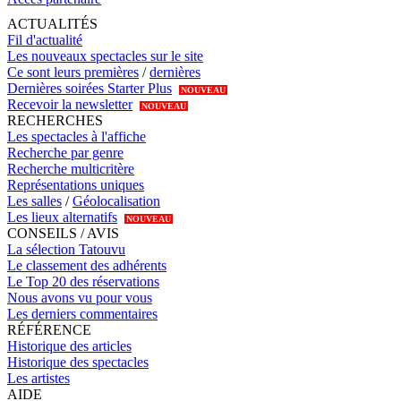
ACTUALITÉS
Fil d'actualité
Les nouveaux spectacles sur le site
Ce sont leurs premières
/
dernières
Dernières soirées Starter Plus
NOUVEAU
Recevoir la newsletter
NOUVEAU
RECHERCHES
Les spectacles à l'affiche
Recherche par genre
Recherche multicritère
Représentations uniques
Les salles
/
Géolocalisation
Les lieux alternatifs
NOUVEAU
CONSEILS / AVIS
La sélection Tatouvu
Le classement des adhérents
Le Top 20 des réservations
Nous avons vu pour vous
Les derniers commentaires
RÉFÉRENCE
Historique des articles
Historique des spectacles
Les artistes
AIDE