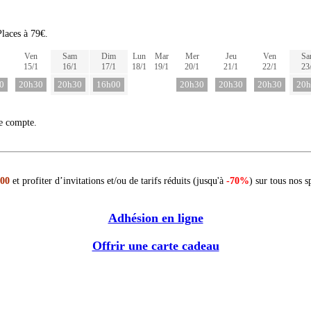
laces à 79€.
Ven
Sam
Dim
Lun
Mar
Mer
Jeu
Ven
Sa
15/1
16/1
17/1
18/1
19/1
20/1
21/1
22/1
23
0
20h30
20h30
16h00
20h30
20h30
20h30
20h
re compte.
 00
et profiter d’invitations et/ou de tarifs réduits (jusqu'à
-70%
) sur tous nos s
Adhésion en ligne
Offrir une carte cadeau