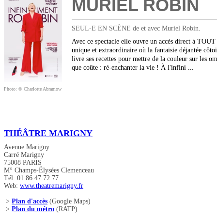
MURIEL ROBIN
SEUL-E EN SCÈNE de et avec Muriel Robin.
Avec ce spectacle elle ouvre un accès direct à TOUT c
unique et extraordinaire où la fantaisie déjantée côt
livre ses recettes pour mettre de la couleur sur les om
que coûte : ré-enchanter la vie ! À l'infini ...
Photo: © Charlotte Abramow
THÉÂTRE MARIGNY
Avenue Marigny
Carré Marigny
75008 PARIS
M° Champs-Élysées Clemenceau
Tél: 01 86 47 72 77
Web:
www.theatremarigny.fr
>
Plan d'accès
(Google Maps)
>
Plan du métro
(RATP)