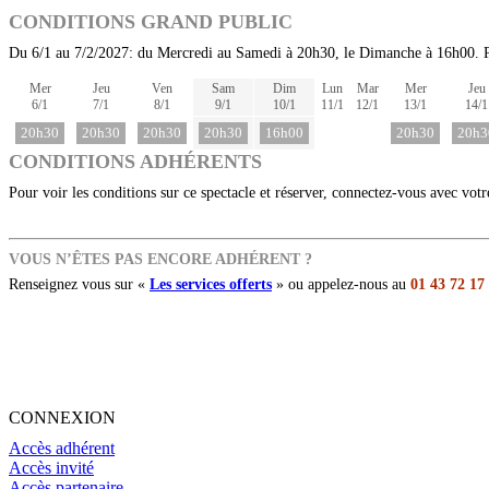
CONDITIONS GRAND PUBLIC
Du 6/1 au 7/2/2027: du Mercredi au Samedi à 20h30, le Dimanche à 16h00. P
Mer
Jeu
Ven
Sam
Dim
Lun
Mar
Mer
Jeu
6/1
7/1
8/1
9/1
10/1
11/1
12/1
13/1
14/1
20h30
20h30
20h30
20h30
16h00
20h30
20h3
CONDITIONS ADHÉRENTS
Pour voir les conditions sur ce spectacle et réserver, connectez-vous avec vot
VOUS N’ÊTES PAS ENCORE ADHÉRENT ?
Renseignez vous sur «
Les services offerts
» ou appelez-nous au
01 43 72 17
CONNEXION
Accès adhérent
Accès invité
Accès partenaire