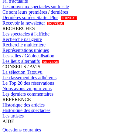
Fil d'actualité
Les nouveaux spectacles sur le site
Ce sont leurs premières
/
dernières
Dernières soirées Starter Plus
NOUVEAU
Recevoir la newsletter
NOUVEAU
RECHERCHES
Les spectacles à l'affiche
Recherche par genre
Recherche multicritère
Représentations uniques
Les salles
/
Géolocalisation
Les lieux alternatifs
NOUVEAU
CONSEILS / AVIS
La sélection Tatouvu
Le classement des adhérents
Le Top 20 des réservations
Nous avons vu pour vous
Les derniers commentaires
RÉFÉRENCE
Historique des articles
Historique des spectacles
Les artistes
AIDE
Questions courantes