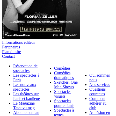
Informations éditeur
Partenaires
Plan du site
Contact
Réservation de
Comédies
spectacles
Comédies
Les spectacles à
Qui sommes
dramatiques
Paris
nous
Sketches, One
Les nouveaux
Nos services
Man Shows
spectacles
Questions
Spectacles
Les théâtres sur
courantes
visuels
Paris et banlieue
Comment
Spectacles
Le Magazine
adhérer au
pour enfants
Tatouvu.mag
club
Spectacles à
Abonnement au
Adhésion en
textes