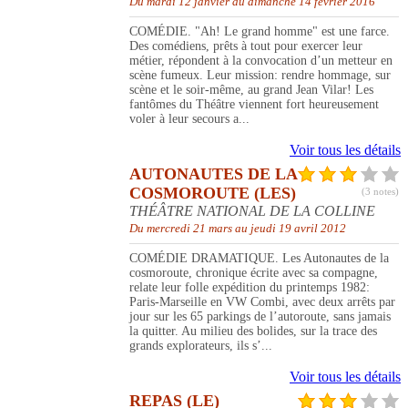
Du mardi 12 janvier au dimanche 14 février 2016
COMÉDIE. "Ah! Le grand homme" est une farce.
Des comédiens, prêts à tout pour exercer leur
métier, répondent à la convocation d’un metteur en
scène fumeux. Leur mission: rendre hommage, sur
scène et le soir-même, au grand Jean Vilar! Les
fantômes du Théâtre viennent fort heureusement
voler à leur secours a...
Voir tous les détails
AUTONAUTES DE LA
COSMOROUTE (LES)
(3 notes)
THÉÂTRE NATIONAL DE LA COLLINE
Du mercredi 21 mars au jeudi 19 avril 2012
COMÉDIE DRAMATIQUE. Les Autonautes de la
cosmoroute, chronique écrite avec sa compagne,
relate leur folle expédition du printemps 1982:
Paris-Marseille en VW Combi, avec deux arrêts par
jour sur les 65 parkings de l’autoroute, sans jamais
la quitter. Au milieu des bolides, sur la trace des
grands explorateurs, ils s’...
Voir tous les détails
REPAS (LE)