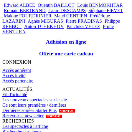
Edward ALBEE
Quentin BAILLOT
Louis BENMOKHTAR
Romain BERTRAND
Laure DESCAMPS
Stéphane FIEVET
Maloue FOURDRINIER
Maud GENTIEN
Frédérique
LAZARINI
Agnès MIGURAS
Pierre PRADINAS
Philippe
REBBOT
Anton TCHEKHOV
Panchika VELEZ
Prune
VENTURA
Adhésion en ligne
Offrir une carte cadeau
CONNEXION
Accès adhérent
Accès invité
Accès partenaire
ACTUALITÉS
Fil d'actualité
Les nouveaux spectacles sur le site
Ce sont leurs premières
/
dernières
Dernières soirées Starter Plus
NOUVEAU
Recevoir la newsletter
NOUVEAU
RECHERCHES
Les spectacles à l'affiche
Recherche par genre