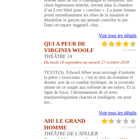
hôtesse dans un bar à champagne et Benjamin, son
client légèrement éméché, entrent dans la chambre
d’un Love hôtel pour « conclure ». La jeune femme
prend immédiatement les rênes de la situation et
déstabilise le garçon qui pensait contrôler le jeu.
Dans cet espace suggestif, chac...
Voir tous les détails
QUI A PEUR DE
VIRGINIA WOOLF
(5 notes)
THÉÂTRE 14
Du lundi 10 septembre au samedi 27 octobre 2018
TEXTE(S). Edward Albee avait envisagé d'intituler
la pièce « exorcisme », c'est le titre du troisième et
dernier acte de ce combat mythique, de la traversée
ultime de ce couple aux tréfonds de ses enfers. Et la
ligne de force, l'aboutissement de ce texte
machiavéliquement charnel et intelligent, est pour
mo...
Voir tous les détails
AH! LE GRAND
HOMME
(22 notes)
THÉÂTRE DE L'ATELIER