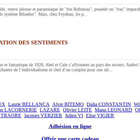
 veuve jalouse et paranoïaque de "feu Robineau", possède un "truc" imparable 
"le système Ribadier". Mais, chez Feydeau, les p...
ATION DES SENTIMENTS
antastique de 1928, Abel et Caïn s’affrontent au pays des soviets: Andreï Ba
chantre de l’individualisme et chef d’un complot pour une ult...
UX
Laurie BELLANCA
Alvie BITEMO
Dalia CONSTANTIN
Wi
ean LACORNERIE
LAZARE
Olivier LEITE
Manu LEONARD
O
é TRAORE
Jacques VERZIER
Julien VI
Elise VIGIER
Adhésion en ligne
Offrir une carte cadeau