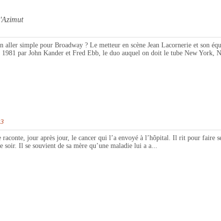
Azimut
er simple pour Broadway ? Le metteur en scène Jean Lacornerie et son équipe 
en 1981 par John Kander et Fred Ebb, le duo auquel on doit le tube New York, N
23
e, jour après jour, le cancer qui l’a envoyé à l’hôpital. Il rit pour faire sem
e soir. Il se souvient de sa mère qu’une maladie lui a a...