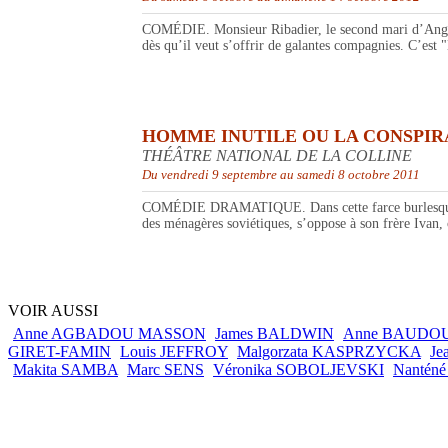
COMÉDIE. Monsieur Ribadier, le second mari d’Angèle,
dès qu’il veut s’offrir de galantes compagnies. C’est 
HOMME INUTILE OU LA CONSPIR
THÉÂTRE NATIONAL DE LA COLLINE
Du vendredi 9 septembre au samedi 8 octobre 2011
COMÉDIE DRAMATIQUE. Dans cette farce burlesque et f
des ménagères soviétiques, s’oppose à son frère Ivan, 
VOIR AUSSI
Anne AGBADOU MASSON
James BALDWIN
Anne BAUDO
GIRET-FAMIN
Louis JEFFROY
Malgorzata KASPRZYCKA
J
Makita SAMBA
Marc SENS
Véronika SOBOLJEVSKI
Nantén