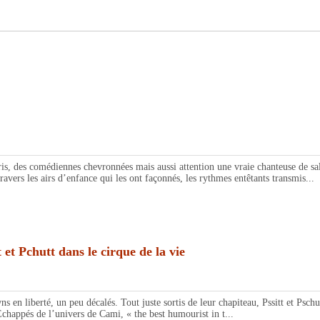
omédiennes chevronnées mais aussi attention une vraie chanteuse de salle d
avers les airs d’enfance qui les ont façonnés, les rythmes entêtants transmis...
chutt dans le cirque de la vie
liberté, un peu décalés. Tout juste sortis de leur chapiteau, Pssitt et Pschut
Échappés de l’univers de Cami, « the best humourist in t...