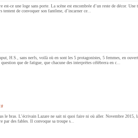
st-ce une loge sans porte. La scène est encombrée d’un reste de décor. Une tro
urs tentent de convoquer son fantôme, d’incarner ce...
., sans nerfs, voilà où en sont les 5 protagonistes, 5 femmes, en ouverture
ra question que de fatigue, que chacune des interprètes célèbrera en c...
18
s le bras. L’écrivain Lazare ne sait ni quoi faire ni où aller. Novembre 2015, la
e par des fables. Il convoque sa troupe s...