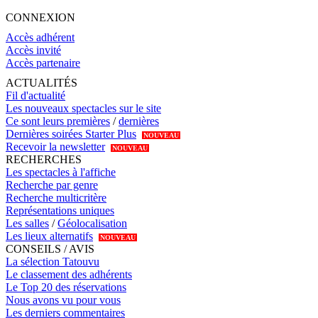
CONNEXION
Accès adhérent
Accès invité
Accès partenaire
ACTUALITÉS
Fil d'actualité
Les nouveaux spectacles sur le site
Ce sont leurs premières
/
dernières
Dernières soirées Starter Plus
NOUVEAU
Recevoir la newsletter
NOUVEAU
RECHERCHES
Les spectacles à l'affiche
Recherche par genre
Recherche multicritère
Représentations uniques
Les salles
/
Géolocalisation
Les lieux alternatifs
NOUVEAU
CONSEILS / AVIS
La sélection Tatouvu
Le classement des adhérents
Le Top 20 des réservations
Nous avons vu pour vous
Les derniers commentaires