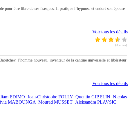
pour être libre de ses frasques. Il pratique l’hypnose et endort son épouse
Voir tous les détails
(3 notes)
bitchev, l’homme nouveau, inventeur de la cantine universelle et libérateur
Voir tous les détails
lliam EDIMO
Jean-Christophe FOLLY
Quentin GIBELIN
Nicolas
livia MABOUNGA
Mourad MUSSET
Aleksandra PLAVSIC