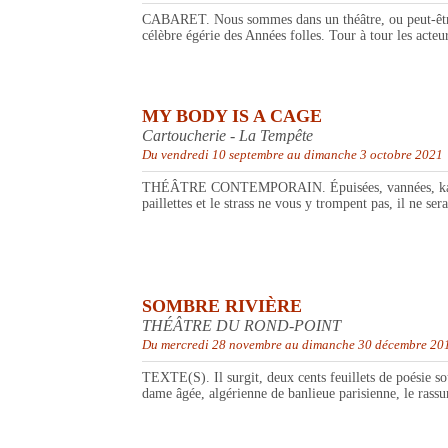
CABARET. Nous sommes dans un théâtre, ou peut-être e
célèbre égérie des Années folles. Tour à tour les acte
MY BODY IS A CAGE
Cartoucherie - La Tempête
Du vendredi 10 septembre au dimanche 3 octobre 2021
THÉÂTRE CONTEMPORAIN. Épuisées, vannées, kaput, H.S
paillettes et le strass ne vous y trompent pas, il ne se
SOMBRE RIVIÈRE
THÉÂTRE DU ROND-POINT
Du mercredi 28 novembre au dimanche 30 décembre 20
TEXTE(S). Il surgit, deux cents feuillets de poésie sou
dame âgée, algérienne de banlieue parisienne, le rassur