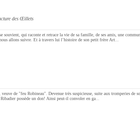
re des Œillets
ent, qui raconte et retrace la vie de sa famille, de ses amis, une communaut
 allons suivre. Et à travers lui l’histoire de son petit frère Art...
uve de "feu Robineau". Devenue très suspicieuse, suite aux tromperies de son e
 Ribadier possède un don! Ainsi peut-il convoler en ga...