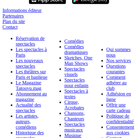
Informations éditeur
Partenaires
Plan du site
Contact
Réservation de
Comédies
spectacles
Comédies
Les spectacles à
Qui sommes
dramatiques
Paris
nous
Sketches, One
Les nouveaux
Nos services
Man Shows
spectacles
Questions
Spectacles
Les théâtres sur
courantes
visuels
Paris et banlieue
Comment
Spectacles
Le Magazine
adhérer au
pour enfants
Tatouvu.mag
club
Spectacles à
Abonnement au
Adhésion en
textes
magazine
ligne
Cirque,
Actualité des
Offrir une
Acrobates
spectacles
carte cadeau
Chansons,
Les artistes,
Politique de
Chanteurs
auteurs,
confidentialité
Spectacles
comédiens
Consentement
musicaux
Historique des
aux cookies
Musique