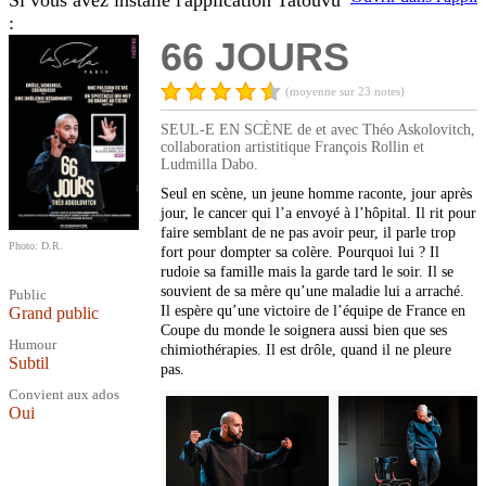
Si vous avez installé l'application Tatouvu
:
66 JOURS
(moyenne sur 23 notes)
SEUL-E EN SCÈNE de et avec Théo Askolovitch,
collaboration artistitique François Rollin et
Ludmilla Dabo.
Seul en scène, un jeune homme raconte, jour après
jour, le cancer qui l’a envoyé à l’hôpital. Il rit pour
faire semblant de ne pas avoir peur, il parle trop
Photo: D.R.
fort pour dompter sa colère. Pourquoi lui ? Il
rudoie sa famille mais la garde tard le soir. Il se
souvient de sa mère qu’une maladie lui a arraché.
Public
Il espère qu’une victoire de l’équipe de France en
Grand public
Coupe du monde le soignera aussi bien que ses
Humour
chimiothérapies. Il est drôle, quand il ne pleure
Subtil
pas.
Convient aux ados
Oui