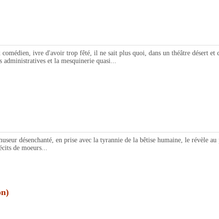
édien, ivre d'avoir trop fêté, il ne sait plus quoi, dans un théâtre désert et qui
s administratives et la mesquinerie quasi...
eur désenchanté, en prise avec la tyrannie de la bêtise humaine, le révèle au p
écits de moeurs...
n)