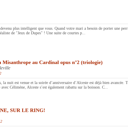
evenu plus intelligent que vous. Quand votre mari a besoin de porter une per
éaliste de "Jeux de Dupes" ! Une suite de courtes p...
anthrope au Cardinal opus n°2 (triologie)
ville
2
t est venue et la soirée d’anniversaire d’Alceste est déjà bien avancée. Tous
 avec Célimène, Alceste s’est également rabattu sur la boisson. C...
E, SUR LE RING!
22