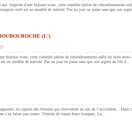
pirée d'une histoire vraie, cette comédie pleine de rebondissements mêle les
urgeois oisif est un modèle de naïveté. Pas un jour ne passe sans que son argent
BOUBOUROCHE (L')
23
re vraie, cette comédie pleine de rebondissements mêle les bons mots au cyn
est un modèle de naïveté. Pas un jour ne passe sans que son argent ne file d...
s, les jupons des femmes qui virevoltent au son de l’accordéon... Dans cette
e s’en laisse pas conter. Témoin de toutes leurs frasques, Gu...