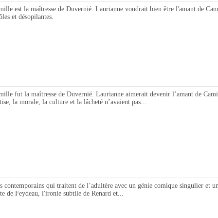
le est la maîtresse de Duvernié. Laurianne voudrait bien être l'amant de Cam
les et désopilantes.
le fut la maîtresse de Duvernié. Laurianne aimerait devenir l’amant de Camil
tise, la morale, la culture et la lâcheté n’avaient pas...
ontemporains qui traitent de l’adultère avec un génie comique singulier et un
nte de Feydeau, l'ironie subtile de Renard et...