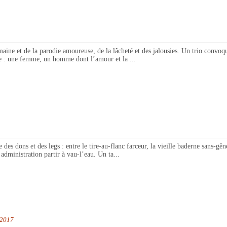
ne et de la parodie amoureuse, de la lâcheté et des jalousies. Un trio convoqu
ique : une femme, un homme dont l’amour et la ...
dons et des legs : entre le tire-au-flanc farceur, la vieille baderne sans-gêne,
 administration partir à vau-l’eau. Un ta...
 2017