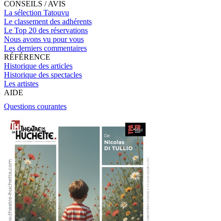
CONSEILS / AVIS
La sélection Tatouvu
Le classement des adhérents
Le Top 20 des réservations
Nous avons vu pour vous
Les derniers commentaires
RÉFÉRENCE
Historique des articles
Historique des spectacles
Les artistes
AIDE
Questions courantes