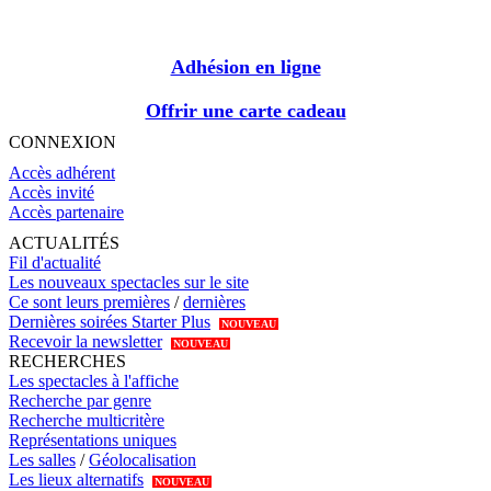
Adhésion en ligne
Offrir une carte cadeau
CONNEXION
Accès adhérent
Accès invité
Accès partenaire
ACTUALITÉS
Fil d'actualité
Les nouveaux spectacles sur le site
Ce sont leurs premières
/
dernières
Dernières soirées Starter Plus
NOUVEAU
Recevoir la newsletter
NOUVEAU
RECHERCHES
Les spectacles à l'affiche
Recherche par genre
Recherche multicritère
Représentations uniques
Les salles
/
Géolocalisation
Les lieux alternatifs
NOUVEAU