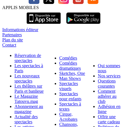
APPLIS MOBILES
Informations éditeur
Partenaires
Plan du site
Contact
Réservation de
Comédies
spectacles
Comédies
Les spectacles à
Qui sommes
dramatiques
Paris
nous
Sketches, One
Les nouveaux
Nos services
Man Shows
spectacles
Questions
Spectacles
Les théâtres sur
courantes
visuels
Paris et banlieue
Comment
Spectacles
Le Magazine
adhérer au
pour enfants
Tatouvu.mag
club
Spectacles à
Abonnement au
Adhésion en
textes
magazine
ligne
Cirque,
Actualité des
Offrir une
Acrobates
spectacles
carte cadeau
Chansons,
Les artistes,
Politique de