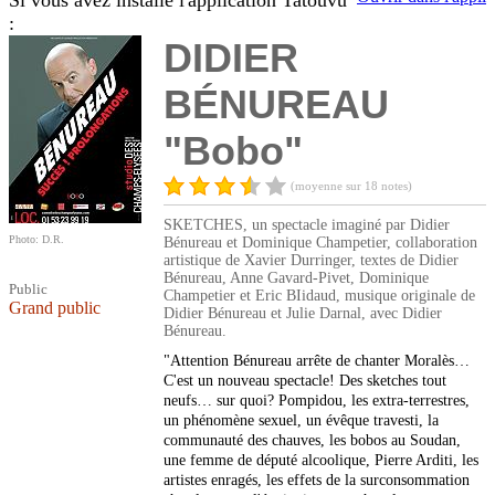
Si vous avez installé l'application Tatouvu
:
DIDIER
BÉNUREAU
"Bobo"
(moyenne sur 18 notes)
SKETCHES, un spectacle imaginé par Didier
Photo: D.R.
Bénureau et Dominique Champetier, collaboration
artistique de Xavier Durringer, textes de Didier
Bénureau, Anne Gavard-Pivet, Dominique
Public
Champetier et Eric BIidaud, musique originale de
Grand public
Didier Bénureau et Julie Darnal, avec Didier
Bénureau.
"Attention Bénureau arrête de chanter Moralès…
C'est un nouveau spectacle! Des sketches tout
neufs… sur quoi? Pompidou, les extra-terrestres,
un phénomène sexuel, un évêque travesti, la
communauté des chauves, les bobos au Soudan,
une femme de député alcoolique, Pierre Arditi, les
artistes enragés, les effets de la surconsommation