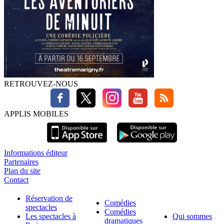
RETROUVEZ-NOUS
APPLIS MOBILES
Informations éditeur
Partenaires
Plan du site
Contact
Réservation de
Comédies
spectacles
Comédies
Les spectacles à
Qui sommes
dramatiques