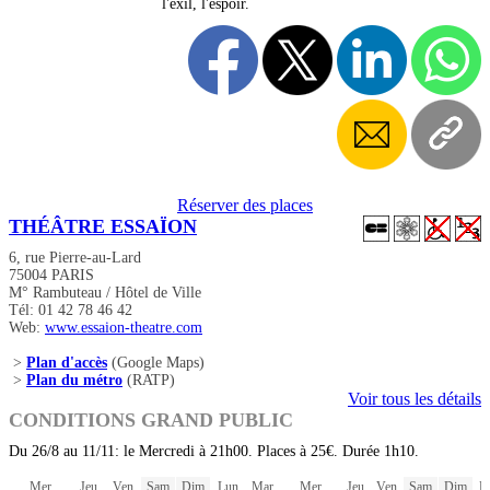
l'exil, l'espoir.
Réserver des places
THÉÂTRE ESSAÏON
6, rue Pierre-au-Lard
75004 PARIS
M° Rambuteau / Hôtel de Ville
Tél: 01 42 78 46 42
Web:
www.essaion-theatre.com
>
Plan d'accès
(Google Maps)
>
Plan du métro
(RATP)
Voir tous les détails
CONDITIONS GRAND PUBLIC
Du 26/8 au 11/11: le Mercredi à 21h00. Places à 25€. Durée 1h10.
Mer
Jeu
Ven
Sam
Dim
Lun
Mar
Mer
Jeu
Ven
Sam
Dim
L