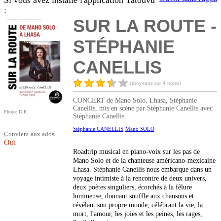
Si vous avez installé l'application Tatouvu
:
SUR LA ROUTE -
STÉPHANIE
CANELLIS
(moyenne sur 4 notes)
CONCERT de Mano Solo, Lhasa, Stéphanie
Canellis, mis en scène par Stéphanie Canellis avec
Photo: D.R.
Stéphanie Canellis
Stéphanie CANELLIS
Mano SOLO
Convient aux ados
Oui
Roadtrip musical en piano-voix sur les pas de
Mano Solo et de la chanteuse américano-mexicaine
Lhasa. Stéphanie Canellis nous embarque dans un
voyage intimiste à la rencontre de deux univers,
deux poètes singuliers, écorchés à la fêlure
lumineuse, donnant souffle aux chansons et
révélant son propre monde, célébrant la vie, la
mort, l'amour, les joies et les peines, les rages,