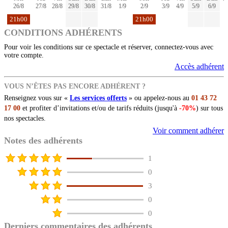
26/8
27/8
28/8
29/8
30/8
31/8
1/9
2/9
3/9
4/9
5/9
6/9
7
21h00
21h00
CONDITIONS ADHÉRENTS
Pour voir les conditions sur ce spectacle et réserver, connectez-vous avec
votre compte.
Accès adhérent
VOUS N’ÊTES PAS ENCORE ADHÉRENT ?
Renseignez vous sur «
Les services offerts
» ou appelez-nous au
01 43 72
17 00
et profiter d’invitations et/ou de tarifs réduits (jusqu'à
-70%
) sur tous
nos spectacles.
Voir comment adhérer
Notes des adhérents
1
0
3
0
0
Derniers commentaires des adhérents