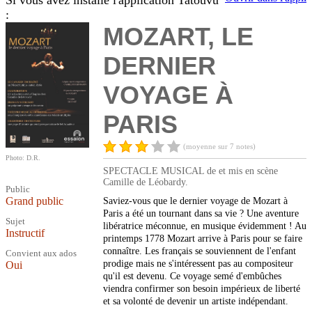
Si vous avez installé l'application Tatouvu
:
MOZART, LE
DERNIER
VOYAGE À
PARIS
(moyenne sur 7 notes)
Photo: D.R.
SPECTACLE MUSICAL de et mis en scène
Camille de Léobardy.
Public
Grand public
Saviez-vous que le dernier voyage de Mozart à
Paris a été un tournant dans sa vie ? Une aventure
Sujet
libératrice méconnue, en musique évidemment ! Au
Instructif
printemps 1778 Mozart arrive à Paris pour se faire
connaître. Les français se souviennent de l'enfant
Convient aux ados
prodige mais ne s'intéressent pas au compositeur
Oui
qu'il est devenu. Ce voyage semé d'embûches
viendra confirmer son besoin impérieux de liberté
et sa volonté de devenir un artiste indépendant.