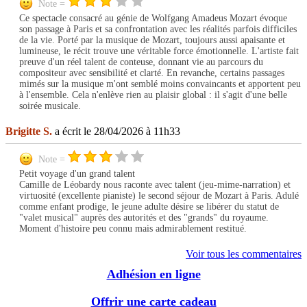
Note =
Ce spectacle consacré au génie de Wolfgang Amadeus Mozart évoque
son passage à Paris et sa confrontation avec les réalités parfois difficiles
de la vie. Porté par la musique de Mozart, toujours aussi apaisante et
lumineuse, le récit trouve une véritable force émotionnelle. L'artiste fait
preuve d'un réel talent de conteuse, donnant vie au parcours du
compositeur avec sensibilité et clarté. En revanche, certains passages
mimés sur la musique m'ont semblé moins convaincants et apportent peu
à l'ensemble. Cela n'enlève rien au plaisir global : il s'agit d'une belle
soirée musicale.
Brigitte S.
a écrit le 28/04/2026 à 11h33
Note =
Petit voyage d'un grand talent
Camille de Léobardy nous raconte avec talent (jeu-mime-narration) et
virtuosité (excellente pianiste) le second séjour de Mozart à Paris. Adulé
comme enfant prodige, le jeune adulte désire se libérer du statut de
"valet musical" auprès des autorités et des "grands" du royaume.
Moment d'histoire peu connu mais admirablement restitué.
Voir tous les commentaires
Adhésion en ligne
Offrir une carte cadeau