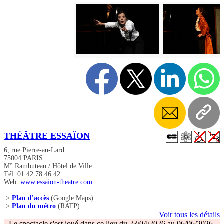
THÉÂTRE ESSAÏON
6, rue Pierre-au-Lard
75004 PARIS
M° Rambuteau / Hôtel de Ville
Tél: 01 42 78 46 42
Web:
www.essaion-theatre.com
>
Plan d'accès
(Google Maps)
>
Plan du métro
(RATP)
Voir tous les détails
Le spectacle s'est joué dans ce lieu du 23/04/2026 au 06/06/2026.