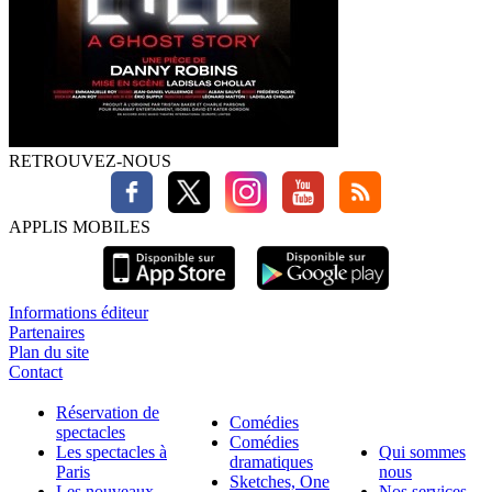
RETROUVEZ-NOUS
APPLIS MOBILES
Informations éditeur
Partenaires
Plan du site
Contact
Réservation de
Comédies
spectacles
Comédies
Les spectacles à
Qui sommes
dramatiques
Paris
nous
Sketches, One
Les nouveaux
Nos services