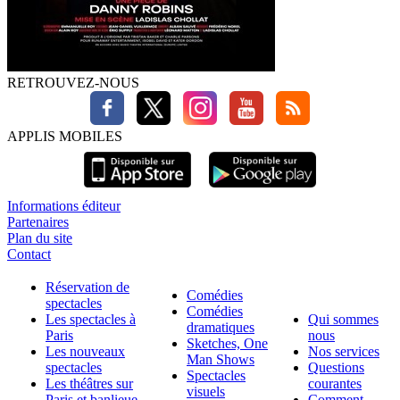
RETROUVEZ-NOUS
APPLIS MOBILES
Informations éditeur
Partenaires
Plan du site
Contact
Réservation de
Comédies
spectacles
Comédies
Les spectacles à
Qui sommes
dramatiques
Paris
nous
Sketches, One
Les nouveaux
Nos services
Man Shows
spectacles
Questions
Spectacles
Les théâtres sur
courantes
visuels
Paris et banlieue
Comment