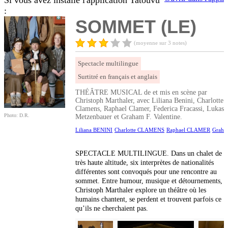
Si vous avez installé l'application Tatouvu
:
SOMMET (LE)
(moyenne sur 3 notes)
Spectacle multilingue
Surtitré en français et anglais
THÉÂTRE MUSICAL de et mis en scène par
Christoph Marthaler, avec Liliana Benini, Charlotte
Clamens, Raphael Clamer, Federica Fracassi, Lukas
Photo: D.R.
Metzenbauer et Graham F. Valentine.
Liliana BENINI
Charlotte CLAMENS
Raphael CLAMER
Graha
SPECTACLE MULTILINGUE. Dans un chalet de
très haute altitude, six interprètes de nationalités
différentes sont convoqués pour une rencontre au
sommet. Entre humour, musique et détournements,
Christoph Marthaler explore un théâtre où les
humains chantent, se perdent et trouvent parfois ce
qu’ils ne cherchaient pas.