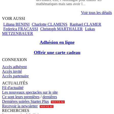
mathématiques mais sans avoir l...
Voir tous les détails
VOIR AUSSI
Liliana BENINI
Charlotte CLAMENS
Raphael CLAMER
Federica FRACASSI
Christoph MARTHALER
Lukas
METZENBAUER
Adhésion en ligne
Offrir une carte cadeau
CONNEXION
Accès adhérent
Accès invité
Accès partenaire
ACTUALITÉS
Fil d'actualité
Les nouveaux spectacles sur le site
Ce sont leurs premières
/
dernières
Dernières soirées Starter Plus
NOUVEAU
Recevoir la newsletter
NOUVEAU
RECHERCHES