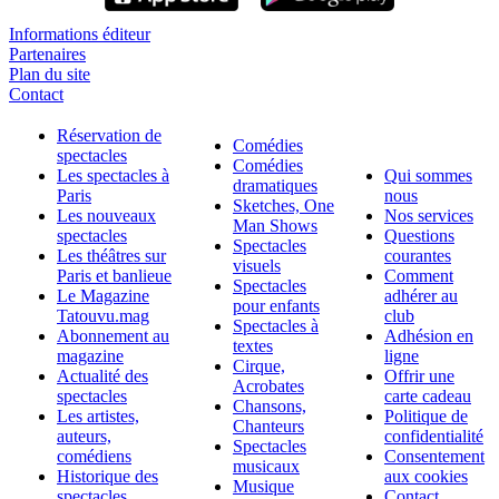
Informations éditeur
Partenaires
Plan du site
Contact
Réservation de
Comédies
spectacles
Comédies
Les spectacles à
Qui sommes
dramatiques
Paris
nous
Sketches, One
Les nouveaux
Nos services
Man Shows
spectacles
Questions
Spectacles
Les théâtres sur
courantes
visuels
Paris et banlieue
Comment
Spectacles
Le Magazine
adhérer au
pour enfants
Tatouvu.mag
club
Spectacles à
Abonnement au
Adhésion en
textes
magazine
ligne
Cirque,
Actualité des
Offrir une
Acrobates
spectacles
carte cadeau
Chansons,
Les artistes,
Politique de
Chanteurs
auteurs,
confidentialité
Spectacles
comédiens
Consentement
musicaux
Historique des
aux cookies
Musique
spectacles
Contact