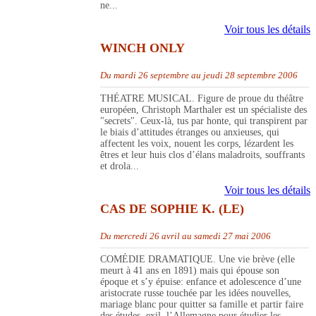
ne...
Voir tous les détails
WINCH ONLY
Du mardi 26 septembre au jeudi 28 septembre 2006
THÉATRE MUSICAL. Figure de proue du théâtre
européen, Christoph Marthaler est un spécialiste des
"secrets". Ceux-là, tus par honte, qui transpirent par
le biais d’attitudes étranges ou anxieuses, qui
affectent les voix, nouent les corps, lézardent les
êtres et leur huis clos d’élans maladroits, souffrants
et drola...
Voir tous les détails
CAS DE SOPHIE K. (LE)
Du mercredi 26 avril au samedi 27 mai 2006
COMÉDIE DRAMATIQUE. Une vie brève (elle
meurt à 41 ans en 1891) mais qui épouse son
époque et s’y épuise: enfance et adolescence d’une
aristocrate russe touchée par les idées nouvelles,
mariage blanc pour quitter sa famille et partir faire
des études, exil, l’Allemagne pour étudier les