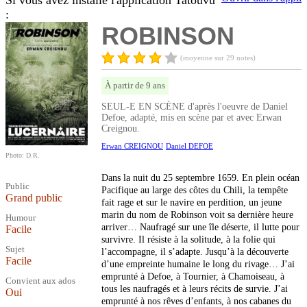
Si vous avez installé l'application Tatouvu
:
ROBINSON
(moyenne sur 29 notes)
À partir de 9 ans
SEUL-E EN SCÈNE d'après l'oeuvre de Daniel
Defoe, adapté, mis en scène par et avec Erwan
Creignou.
Erwan CREIGNOU
Daniel DEFOE
Photo: D.R.
Dans la nuit du 25 septembre 1659. En plein océan
Public
Pacifique au large des côtes du Chili, la tempête
Grand public
fait rage et sur le navire en perdition, un jeune
marin du nom de Robinson voit sa dernière heure
Humour
arriver… Naufragé sur une île déserte, il lutte pour
Facile
survivre. Il résiste à la solitude, à la folie qui
Sujet
l’accompagne, il s’adapte. Jusqu’à la découverte
Facile
d’une empreinte humaine le long du rivage… J’ai
emprunté à Defoe, à Tournier, à Chamoiseau, à
Convient aux ados
tous les naufragés et à leurs récits de survie. J’ai
Oui
emprunté à nos rêves d’enfants, à nos cabanes du