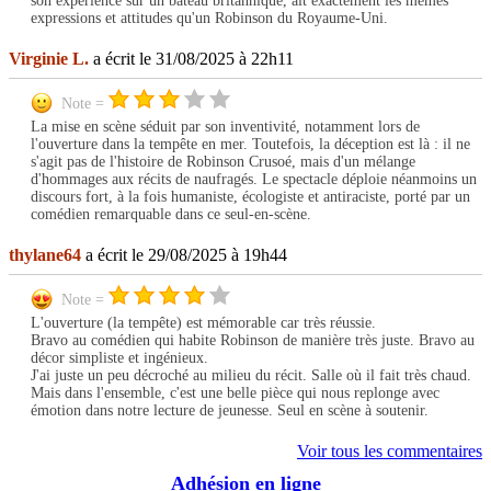
son expérience sur un bateau britannique, ait exactement les mêmes
expressions et attitudes qu'un Robinson du Royaume-Uni.
Virginie L.
a écrit le 31/08/2025 à 22h11
Note =
La mise en scène séduit par son inventivité, notamment lors de
l'ouverture dans la tempête en mer. Toutefois, la déception est là : il ne
s'agit pas de l'histoire de Robinson Crusoé, mais d'un mélange
d'hommages aux récits de naufragés. Le spectacle déploie néanmoins un
discours fort, à la fois humaniste, écologiste et antiraciste, porté par un
comédien remarquable dans ce seul-en-scène.
thylane64
a écrit le 29/08/2025 à 19h44
Note =
L'ouverture (la tempête) est mémorable car très réussie.
Bravo au comédien qui habite Robinson de manière très juste. Bravo au
décor simpliste et ingénieux.
J'ai juste un peu décroché au milieu du récit. Salle où il fait très chaud.
Mais dans l'ensemble, c'est une belle pièce qui nous replonge avec
émotion dans notre lecture de jeunesse. Seul en scène à soutenir.
Voir tous les commentaires
Adhésion en ligne