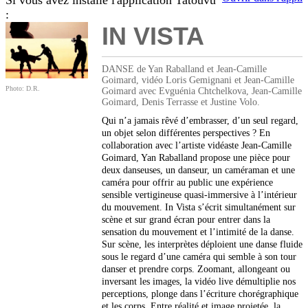
Si vous avez installé l'application Tatouvu
:
IN VISTA
DANSE de Yan Raballand et Jean-Camille
Goimard, vidéo Loris Gemignani et Jean-Camille
Photo: D.R.
Goimard avec Evguénia Chtchelkova, Jean-Camille
Goimard, Denis Terrasse et Justine Volo.
Qui n’a jamais rêvé d’embrasser, d’un seul regard,
un objet selon différentes perspectives ? En
collaboration avec l’artiste vidéaste Jean-Camille
Goimard, Yan Raballand propose une pièce pour
deux danseuses, un danseur, un caméraman et une
caméra pour offrir au public une expérience
sensible vertigineuse quasi-immersive à l’intérieur
du mouvement. In Vista s’écrit simultanément sur
scène et sur grand écran pour entrer dans la
sensation du mouvement et l’intimité de la danse.
Sur scène, les interprètes déploient une danse fluide
sous le regard d’une caméra qui semble à son tour
danser et prendre corps. Zoomant, allongeant ou
inversant les images, la vidéo live démultiplie nos
perceptions, plonge dans l’écriture chorégraphique
et les corps. Entre réalité et image projetée, la