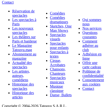
Contact
Réservation de
Comédies
spectacles
Comédies
Les spectacles à
Qui sommes
dramatiques
Paris
nous
Sketches, One
Les nouveaux
Nos services
Man Shows
spectacles
Questions
Spectacles
Les théâtres sur
courantes
visuels
Paris et banlieue
Comment
Spectacles
Le Magazine
adhérer au
pour enfants
Tatouvu.mag
club
Spectacles à
Abonnement au
Adhésion en
textes
magazine
ligne
Cirque,
Actualité des
Offrir une
Acrobates
spectacles
carte cadeau
Chansons,
Les artistes,
Politique de
Chanteurs
auteurs,
confidentialité
Spectacles
comédiens
Consentement
musicaux
Historique des
aux cookies
Musique
spectacles
Contact
classique
Historique des
Danse, Ballets
articles
Copyright © 2004-
2026 Tatouvu S.A.R.L.