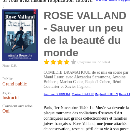
Si vous avez installé l'application Tatouvu
:
ROSE VALLAND
- Sauver un peu
de la beauté du
monde
(moyenne sur 72 notes)
Photo: D.R.
COMÉDIE DRAMATIQUE de et mis en scène par
Maud Lesur, avec Alexandra Sarramona, Antoine
Public
Bobbera, Marion Cador, Raphaël Cohen, Rémi
Grand public
Couturier et Xavier Fagnon.
Sujet
Antoine BOBBERA
Marion CADOR
Raphaël COHEN
Rémi C
Instructif
Convient aux ados
Paris, 1er Novembre 1940. Le Musée va devenir la
Oui
plaque tournante des spoliations d'œuvres d'Art
confisquées aux grands collectionneurs et familles
juives françaises. Rose Valland, une jeune attachée
de conservation, reste au péril de sa vie à son poste.