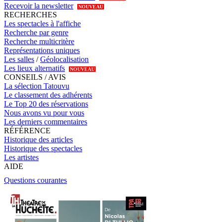
Recevoir la newsletter
NOUVEAU
RECHERCHES
Les spectacles à l'affiche
Recherche par genre
Recherche multicritère
Représentations uniques
Les salles
/
Géolocalisation
Les lieux alternatifs
NOUVEAU
CONSEILS / AVIS
La sélection Tatouvu
Le classement des adhérents
Le Top 20 des réservations
Nous avons vu pour vous
Les derniers commentaires
RÉFÉRENCE
Historique des articles
Historique des spectacles
Les artistes
AIDE
Questions courantes