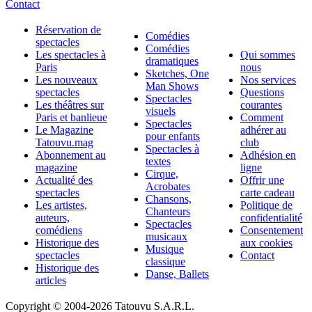
Contact
Réservation de
Comédies
spectacles
Comédies
Les spectacles à
Qui sommes
dramatiques
Paris
nous
Sketches, One
Les nouveaux
Nos services
Man Shows
spectacles
Questions
Spectacles
Les théâtres sur
courantes
visuels
Paris et banlieue
Comment
Spectacles
Le Magazine
adhérer au
pour enfants
Tatouvu.mag
club
Spectacles à
Abonnement au
Adhésion en
textes
magazine
ligne
Cirque,
Actualité des
Offrir une
Acrobates
spectacles
carte cadeau
Chansons,
Les artistes,
Politique de
Chanteurs
auteurs,
confidentialité
Spectacles
comédiens
Consentement
musicaux
Historique des
aux cookies
Musique
spectacles
Contact
classique
Historique des
Danse, Ballets
articles
Copyright © 2004-
2026 Tatouvu S.A.R.L.