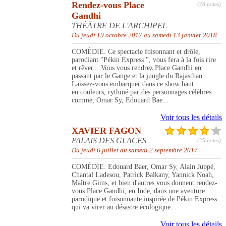
Rendez-vous Place
(28 notes)
Gandhi
THÉÂTRE DE L'ARCHIPEL
Du jeudi 19 octobre 2017 au samedi 13 janvier 2018
COMÉDIE. Ce spectacle foisonnant et drôle,
parodiant "Pékin Express ", vous fera à la fois rire
et rêver... Vous vous rendrez Place Gandhi en
passant par le Gange et la jungle du Rajasthan.
Laissez-vous embarquer dans ce show haut
en couleurs, rythmé par des personnages célèbres
comme, Omar Sy, Edouard Bae...
Voir tous les détails
XAVIER FAGON
PALAIS DES GLACES
(25 notes)
Du jeudi 6 juillet au samedi 2 septembre 2017
COMÉDIE. Edouard Baer, Omar Sy, Alain Juppé,
Chantal Ladesou, Patrick Balkany, Yannick Noah,
Maître Gims, et bien d'autres vous donnent rendez-
vous Place Gandhi, en Inde, dans une aventure
parodique et foisonnante inspirée de Pékin Express
qui va virer au désastre écologique...
Voir tous les détails