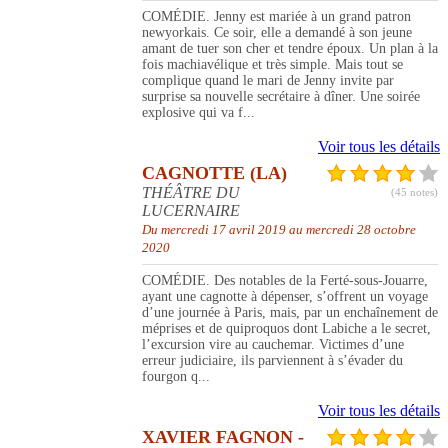
COMÉDIE. Jenny est mariée à un grand patron
newyorkais. Ce soir, elle a demandé à son jeune
amant de tuer son cher et tendre époux. Un plan à la
fois machiavélique et très simple. Mais tout se
complique quand le mari de Jenny invite par
surprise sa nouvelle secrétaire à dîner. Une soirée
explosive qui va f...
Voir tous les détails
CAGNOTTE (LA)
THÉÂTRE DU
(45 notes)
LUCERNAIRE
Du mercredi 17 avril 2019 au mercredi 28 octobre
2020
COMÉDIE. Des notables de la Ferté-sous-Jouarre,
ayant une cagnotte à dépenser, s’offrent un voyage
d’une journée à Paris, mais, par un enchaînement de
méprises et de quiproquos dont Labiche a le secret,
l’excursion vire au cauchemar. Victimes d’une
erreur judiciaire, ils parviennent à s’évader du
fourgon q...
Voir tous les détails
XAVIER FAGNON -