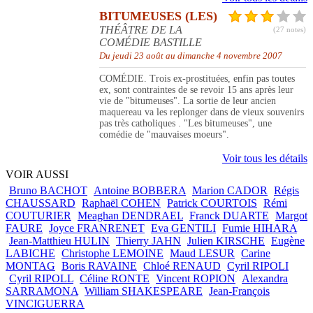
BITUMEUSES (LES)
THÉÂTRE DE LA
(27 notes)
COMÉDIE BASTILLE
Du jeudi 23 août au dimanche 4 novembre 2007
COMÉDIE. Trois ex-prostituées, enfin pas toutes
ex, sont contraintes de se revoir 15 ans après leur
vie de "bitumeuses". La sortie de leur ancien
maquereau va les replonger dans de vieux souvenirs
pas très catholiques . "Les bitumeuses", une
comédie de "mauvaises moeurs".
Voir tous les détails
VOIR AUSSI
Bruno BACHOT
Antoine BOBBERA
Marion CADOR
Régis
CHAUSSARD
Raphaël COHEN
Patrick COURTOIS
Rémi
COUTURIER
Meaghan DENDRAEL
Franck DUARTE
Margot
FAURE
Joyce FRANRENET
Eva GENTILI
Fumie HIHARA
Jean-Matthieu HULIN
Thierry JAHN
Julien KIRSCHE
Eugène
LABICHE
Christophe LEMOINE
Maud LESUR
Carine
MONTAG
Boris RAVAINE
Chloé RENAUD
Cyril RIPOLI
Cyril RIPOLL
Céline RONTE
Vincent ROPION
Alexandra
SARRAMONA
William SHAKESPEARE
Jean-François
VINCIGUERRA