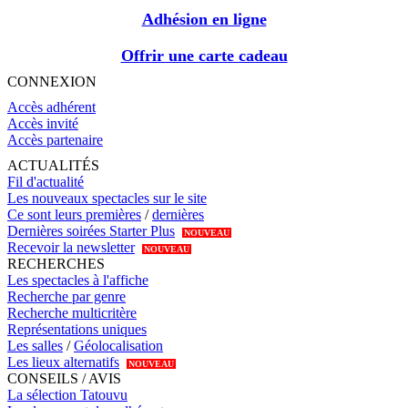
Adhésion en ligne
Offrir une carte cadeau
CONNEXION
Accès adhérent
Accès invité
Accès partenaire
ACTUALITÉS
Fil d'actualité
Les nouveaux spectacles sur le site
Ce sont leurs premières
/
dernières
Dernières soirées Starter Plus
NOUVEAU
Recevoir la newsletter
NOUVEAU
RECHERCHES
Les spectacles à l'affiche
Recherche par genre
Recherche multicritère
Représentations uniques
Les salles
/
Géolocalisation
Les lieux alternatifs
NOUVEAU
CONSEILS / AVIS
La sélection Tatouvu