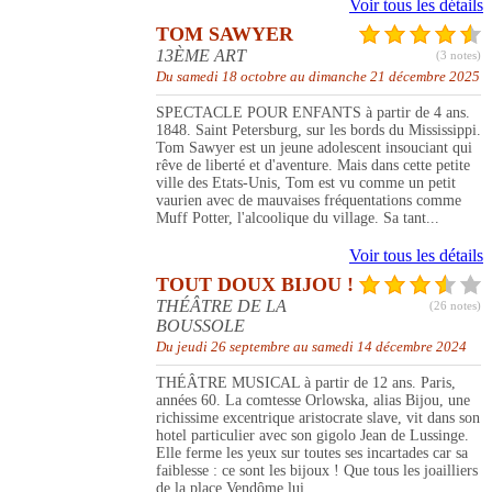
Voir tous les détails
TOM SAWYER
13ÈME ART
(3 notes)
Du samedi 18 octobre au dimanche 21 décembre 2025
SPECTACLE POUR ENFANTS à partir de 4 ans.
1848. Saint Petersburg, sur les bords du Mississippi.
Tom Sawyer est un jeune adolescent insouciant qui
rêve de liberté et d'aventure. Mais dans cette petite
ville des Etats-Unis, Tom est vu comme un petit
vaurien avec de mauvaises fréquentations comme
Muff Potter, l'alcoolique du village. Sa tant...
Voir tous les détails
TOUT DOUX BIJOU !
THÉÂTRE DE LA
(26 notes)
BOUSSOLE
Du jeudi 26 septembre au samedi 14 décembre 2024
THÉÂTRE MUSICAL à partir de 12 ans. Paris,
années 60. La comtesse Orlowska, alias Bijou, une
richissime excentrique aristocrate slave, vit dans son
hotel particulier avec son gigolo Jean de Lussinge.
Elle ferme les yeux sur toutes ses incartades car sa
faiblesse : ce sont les bijoux ! Que tous les joailliers
de la place Vendôme lui ...