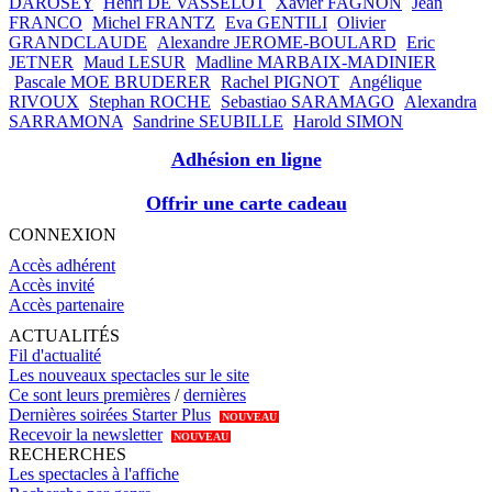
DAROSEY
Henri DE VASSELOT
Xavier FAGNON
Jean
FRANCO
Michel FRANTZ
Eva GENTILI
Olivier
GRANDCLAUDE
Alexandre JEROME-BOULARD
Eric
JETNER
Maud LESUR
Madline MARBAIX-MADINIER
Pascale MOE BRUDERER
Rachel PIGNOT
Angélique
RIVOUX
Stephan ROCHE
Sebastiao SARAMAGO
Alexandra
SARRAMONA
Sandrine SEUBILLE
Harold SIMON
Adhésion en ligne
Offrir une carte cadeau
CONNEXION
Accès adhérent
Accès invité
Accès partenaire
ACTUALITÉS
Fil d'actualité
Les nouveaux spectacles sur le site
Ce sont leurs premières
/
dernières
Dernières soirées Starter Plus
NOUVEAU
Recevoir la newsletter
NOUVEAU
RECHERCHES
Les spectacles à l'affiche