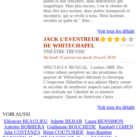
poètes et leur rencontre, aussi destructrice que
magnifique. Mais plus encore, c'est le chemin de
deux être hors normes, deux poètes intemporels et
incompris, qui se révèle à nous. Deux hommes
révoltés en quête de " liber...
Voir tous les détails
JACK L’EVENTREUR
DE WHITECHAPEL
(22 notes)
THÉÂTRE TREVISE
Du lundi 15 janvier au mardi 10 avril 2018
SPECTACLE MUSICAL. Londres 1888. Des
crimes odieux perpétrés sur des prostituées du
quartier de Whitechapel défraient la chronique.
L'inspecteur Abberline et son adjoint Morty voient
se succéder de nombreux suspects sans jamais offrir
une certitude sur l'identité de ce monstre
sanguinaire. Quand un Américain s'insta...
Voir tous les détails
VOIR AUSSI
Eléonore BEAULIEU
Juliette BEHAR
Laura BENSIMON
Antoine BOBBERA
Guillaume BOUCHEDE
Raphaël COHEN
Julie COSTANZA
Rémi COUTURIER
Jean-Baptiste