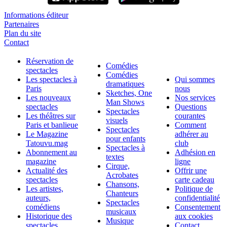
Informations éditeur
Partenaires
Plan du site
Contact
Réservation de
Comédies
spectacles
Comédies
Les spectacles à
Qui sommes
dramatiques
Paris
nous
Sketches, One
Les nouveaux
Nos services
Man Shows
spectacles
Questions
Spectacles
Les théâtres sur
courantes
visuels
Paris et banlieue
Comment
Spectacles
Le Magazine
adhérer au
pour enfants
Tatouvu.mag
club
Spectacles à
Abonnement au
Adhésion en
textes
magazine
ligne
Cirque,
Actualité des
Offrir une
Acrobates
spectacles
carte cadeau
Chansons,
Les artistes,
Politique de
Chanteurs
auteurs,
confidentialité
Spectacles
comédiens
Consentement
musicaux
Historique des
aux cookies
Musique
spectacles
Contact