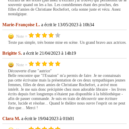
extraits de ses textes (pas assez d'extraits j'ai trouvé) qui permettent de se
souvenir quand on les a lus. Les comédiennes étant des proches, des
filles d'amies de Christiane Rochefort, cela sonne juste et vécu. Assez
nostalgique.
Marie-Françoise L.
a écrit le 13/05/2023 à 10h34
Note =
Texte pas simple, très bonne mise en scène. Un grand bravo aux actrices.
Brigitte S.
a écrit le 21/04/2023 à 14h19
Note =
Découverte d'une "autrice"
Belle rencontre que "l'Essaion" m'a permis de faire. Je ne connaissais
pas cette écrivaine mais la présentation de ces deux sympathiques jeunes
femmes, filles de deux amies de Christiane Rochefort, a avivé mon
intérêt. Je me suis donc précipitée chez mon adorable libraire - les livres
écrits depuis fort longtemps n'étaient pas disponible à la bibliothèque -
afin de passer commande. Je suis en train de découvrir une écriture
forte, lucide et résolue... Quand le théâtre nous ouvre l'esprit on ne peut
dire que... Merci !
Clara M.
a écrit le 19/04/2023 à 01h01