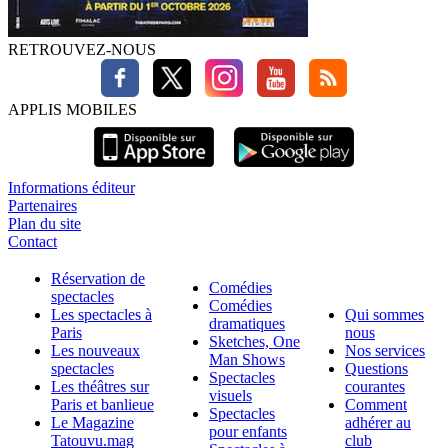
RETROUVEZ-NOUS
APPLIS MOBILES
Informations éditeur
Partenaires
Plan du site
Contact
Réservation de
Comédies
spectacles
Comédies
Les spectacles à
Qui sommes
dramatiques
Paris
nous
Sketches, One
Les nouveaux
Nos services
Man Shows
spectacles
Questions
Spectacles
Les théâtres sur
courantes
visuels
Paris et banlieue
Comment
Spectacles
Le Magazine
adhérer au
pour enfants
Tatouvu.mag
club