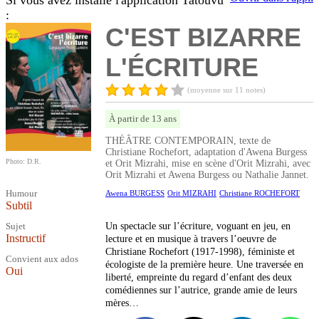
Si vous avez installé l'application Tatouvu
:
C'EST BIZARRE
L'ÉCRITURE
(moyenne sur 11 notes)
À partir de 13 ans
THÉÂTRE CONTEMPORAIN, texte de
Christiane Rochefort, adaptation d'Awena Burgess
Photo: D.R.
et Orit Mizrahi, mise en scène d'Orit Mizrahi, avec
Orit Mizrahi et Awena Burgess ou Nathalie Jannet.
Humour
Awena BURGESS
Orit MIZRAHI
Christiane ROCHEFORT
Subtil
Sujet
Un spectacle sur l’écriture, voguant en jeu, en
Instructif
lecture et en musique à travers l’oeuvre de
Christiane Rochefort (1917-1998), féministe et
Convient aux ados
écologiste de la première heure. Une traversée en
Oui
liberté, empreinte du regard d’enfant des deux
comédiennes sur l’autrice, grande amie de leurs
mères…