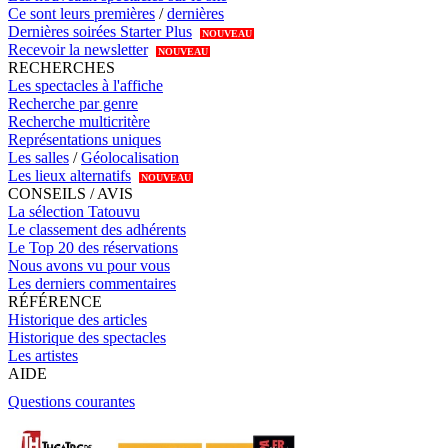
Ce sont leurs premières
/
dernières
Dernières soirées Starter Plus
NOUVEAU
Recevoir la newsletter
NOUVEAU
RECHERCHES
Les spectacles à l'affiche
Recherche par genre
Recherche multicritère
Représentations uniques
Les salles
/
Géolocalisation
Les lieux alternatifs
NOUVEAU
CONSEILS / AVIS
La sélection Tatouvu
Le classement des adhérents
Le Top 20 des réservations
Nous avons vu pour vous
Les derniers commentaires
RÉFÉRENCE
Historique des articles
Historique des spectacles
Les artistes
AIDE
Questions courantes