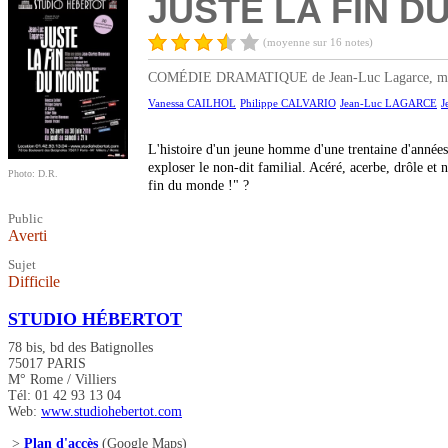
JUSTE LA FIN D
(moyenne sur 16 notes)
COMÉDIE DRAMATIQUE de Jean-Luc Lagarce, mise en 
Vanessa CAILHOL
Philippe CALVARIO
Jean-Luc LAGARCE
J
L'histoire d'un jeune homme d'une trentaine d'années,
exploser le non-dit familial. Acéré, acerbe, drôle et 
Photo: D.R.
fin du monde !" ?
Public
Averti
Sujet
Difficile
STUDIO HÉBERTOT
78 bis, bd des Batignolles
75017 PARIS
M° Rome / Villiers
Tél: 01 42 93 13 04
Web:
www.studiohebertot.com
>
Plan d'accès
(Google Maps)