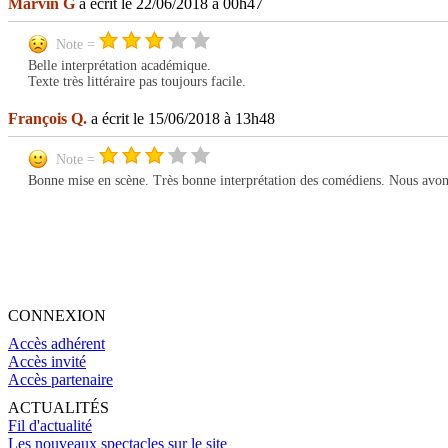
Marvin G
a écrit le 22/06/2018 à 00h47
Note =
Belle interprétation académique.
Texte très littéraire pas toujours facile.
François Q.
a écrit le 15/06/2018 à 13h48
Note =
Bonne mise en scène. Très bonne interprétation des comédiens. Nous avons eu
CONNEXION
Accès adhérent
Accès invité
Accès partenaire
ACTUALITÉS
Fil d'actualité
Les nouveaux spectacles sur le site