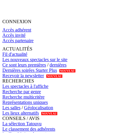
CONNEXION
Accès adhérent
Accès invité
Accès partenaire
ACTUALITÉS
Fil d'actualité
Les nouveaux spectacles sur le site
Ce sont leurs premières
/
dernières
Dernières soirées Starter Plus
NOUVEAU
Recevoir la newsletter
NOUVEAU
RECHERCHES
Les spectacles à l'affiche
Recherche par genre
Recherche multicritère
Représentations uniques
Les salles
/
Géolocalisation
Les lieux alternatifs
NOUVEAU
CONSEILS / AVIS
La sélection Tatouvu
Le classement des adhérents