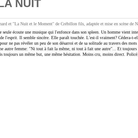
LA NUIT
d et "La Nuit et le Moment" de Crébillon fils, adaptée et mise en scène de Ni
 seule écoute une musique qui l'enfonce dans son spleen. Un homme vient inter
 a de l'esprit. Il semble sincère. Elle paraît touchée. L'est-il vraiment? Cédera-
our ne pas révéler un peu de son désarroi et de sa solitude au travers des mots q
ne autre femme: "Ni tout à fait la même, ni tout à fait une autre"... Et toujour
mais toujours un même but, une même hésitation. Moins cru, moins direct. Policé