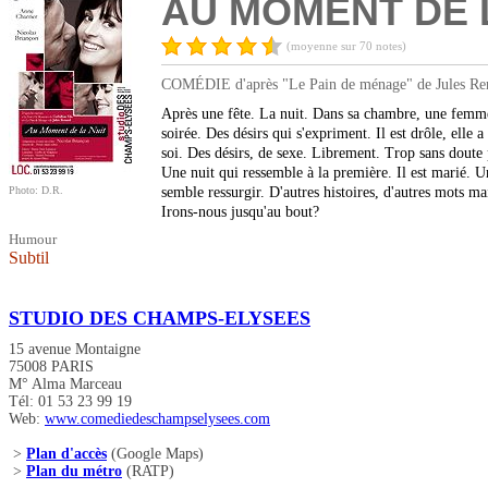
AU MOMENT DE 
(moyenne sur 70 notes)
COMÉDIE d'après "Le Pain de ménage" de Jules Renar
Après une fête. La nuit. Dans sa chambre, une femme
soirée. Des désirs qui s'expriment. Il est drôle, elle
soi. Des désirs, de sexe. Librement. Trop sans doute p
Une nuit qui ressemble à la première. Il est marié. U
Photo: D.R.
semble ressurgir. D'autres histoires, d'autres mots 
Irons-nous jusqu'au bout?
Humour
Subtil
STUDIO DES CHAMPS-ELYSEES
15 avenue Montaigne
75008 PARIS
M° Alma Marceau
Tél: 01 53 23 99 19
Web:
www.comediedeschampselysees.com
>
Plan d'accès
(Google Maps)
>
Plan du métro
(RATP)