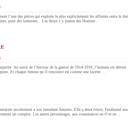
6
e des pièces qui exploite le plus explicitement les affinités entre le théât
ivines, pour des lanternes... Les dieux s’y jouent des Homme...
RE
5
 Au sortir de l’horreur de la guerre de 1914-1918, l’homme est détruit. Dan
’ignore. Et chaque femme qu’il rencontre est comme une facette ...
 secrètement à son intendant Antonio. Elle a deux frères, Ferdinand son jum
mentent un complot. Les autres personnages, aux consonances en O et en ...