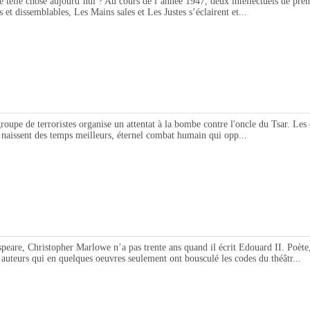
chose aujourd’hui ? Au cours de l’année 1947, deux intellectuels de premier
 et dissemblables, Les Mains sales et Les Justes s’éclairent et...
erroristes organise un attentat à la bombe contre l'oncle du Tsar. Les circo
 naissent des temps meilleurs, éternel combat humain qui opp...
hristopher Marlowe n’a pas trente ans quand il écrit Edouard II. Poète, ho
s auteurs qui en quelques oeuvres seulement ont bousculé les codes du théâtr...