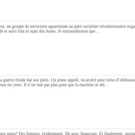
oupe de terroristes appartenant au parti socialiste révolutionnaire organisa
é et suivi font le sujet des Justes. Si extraordinaires que ...
froide bat son plein. Un jeune appelé, incarcéré pour refus d’obéissance, s'
erme les yeux. Il n’en faut pas plus pour que la machine se dét...
tre potes? Des femmes, évidemment. De sexe, beaucoup. Et finalement, surtou