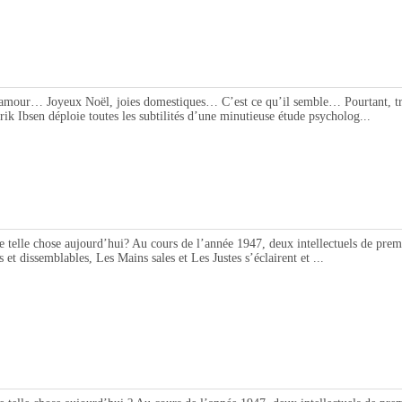
… Joyeux Noël, joies domestiques… C’est ce qu’il semble… Pourtant, trois jo
rik Ibsen déploie toutes les subtilités d’une minutieuse étude psycholog...
chose aujourd’hui? Au cours de l’année 1947, deux intellectuels de premier 
 et dissemblables, Les Mains sales et Les Justes s’éclairent et ...