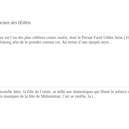
re des Œillets
un des plus célèbres contes soufis, dont le Persan Farid Uddin Attar (1142-1
Simorg afin de le prendre comme roi. Au terme d’une épopée myst...
lie, la fille du Comte, se mêle aux domestiques qui fêtent le solstice d’été. 
s musiques de la fête de Midsommar, l’air se raréfie, la t...