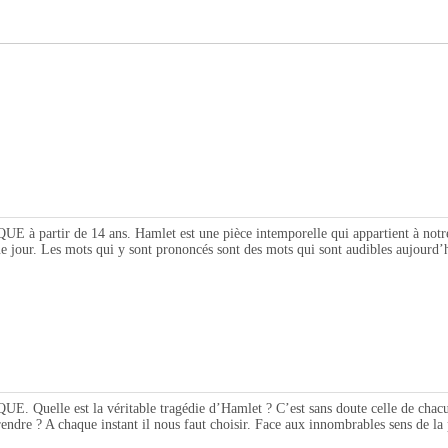
de 14 ans. Hamlet est une pièce intemporelle qui appartient à notre époqu
e jour. Les mots qui y sont prononcés sont des mots qui sont audibles aujourd’h
st la véritable tragédie d’Hamlet ? C’est sans doute celle de chacun de 
rendre ? A chaque instant il nous faut choisir. Face aux innombrables sens de la 