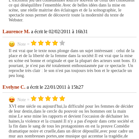
L'excellent jeu des comédiennes souffre souvent de celui des comédiens
ce qui déséquilibre l'ensemble.Avec de belles idées dans la mise en
scène, une réelle maitrise des éclairages et de la scénographie, le
spectacle nous permet de découvrir toute la modernité du texte de
Webster.
Laurence M.
a écrit le 02/02/2011 à 16h31
Note =
Il est vrai que le texte nous plonge dans un sujet intéressant : celui de la
place et de la liberté de la femme dans la société.Il est vrai que la mise
en scène est bonne et originale et que la plupart des acteurs sont bons. Et
pourtant, je n'est pas été totalement enthousiasmée par ce spectacle. Un
reproche très clair : le son n'est pas toujours très bon et le spectacle un
peu long.
Evelyne C.
a écrit le 22/01/2011 à 15h27
Note =
XVI eme siécle ou aujourd'hui,la difficulté pour les femmes de décider
de leur destin,dans le cercle du pouvoir ou les hommes ont la main
mise.Le sexe mine les rapports et devient l'occasion de déchainer les
haines,la violence et la cruauté.Il n'y a pas d'espoir dans cette société et
la fin dans le sang de tous les protagonistes en est la preuve.Comédie
dramatique noire et cruelle,dans un décor dépouillé,avec pour cadre un
mur aux nombreuses portes,une musique qui accentue la tragédie,de