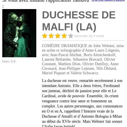
Si vous avez installé l'application Tatouvu
:
DUCHESSE DE
MALFI (LA)
(moyenne sur 4 notes)
COMÉDIE DRAMATIQUE de John Webster, mise
en scène et scénographie d'Anne-Laure Liégeois,
avec Jean-Pascal Abribat, Boris Alestchenkoff,
Laurent Bellambe, Sébastien Bravard, Olivier
Photo: D.R.
Constant, Mathieu Dion, Olivier Dutilloy, Anne
Girouard, Jean-Philippe Lejeune, Nils Öhlund,
Muriel Piquart et Valérie Schwarcz.
La duchesse est veuve, remariée secrètement à son
intendant Antonio. Elle a deux frères, Ferdinand
son jumeau, déchiré de passion pour elle et Le
Cardinal, avide de pouvoir. Ensemble, ils crient
vengeance contre leur sœur et fomentent un
complot. Les autres personnages, aux consonances
en O et en A, rappellent l’histoire vraie de la
Duchesse d’Amalfi et d’Antonio Bologna à Milan
au début du XVIe siècle. Mais Webster fait sonner
l’Italie façon british!