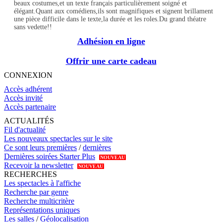
beaux costumes,et un texte français particulièrement soigné et
élégant.Quant aux comédiens,ils sont magnifiques et signent brillament
une pièce difficile dans le texte,la durée et les roles.Du grand théatre
sans vedette!!
Adhésion en ligne
Offrir une carte cadeau
CONNEXION
Accès adhérent
Accès invité
Accès partenaire
ACTUALITÉS
Fil d'actualité
Les nouveaux spectacles sur le site
Ce sont leurs premières
/
dernières
Dernières soirées Starter Plus
NOUVEAU
Recevoir la newsletter
NOUVEAU
RECHERCHES
Les spectacles à l'affiche
Recherche par genre
Recherche multicritère
Représentations uniques
Les salles
/
Géolocalisation