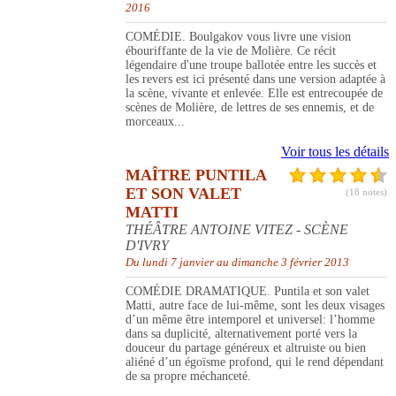
2016
COMÉDIE. Boulgakov vous livre une vision
ébouriffante de la vie de Molière. Ce récit
légendaire d'une troupe ballotée entre les succès et
les revers est ici présenté dans une version adaptée à
la scène, vivante et enlevée. Elle est entrecoupée de
scènes de Molière, de lettres de ses ennemis, et de
morceaux...
Voir tous les détails
MAÎTRE PUNTILA
ET SON VALET
(18 notes)
MATTI
THÉÂTRE ANTOINE VITEZ - SCÈNE
D'IVRY
Du lundi 7 janvier au dimanche 3 février 2013
COMÉDIE DRAMATIQUE. Puntila et son valet
Matti, autre face de lui-même, sont les deux visages
d’un même être intemporel et universel: l’homme
dans sa duplicité, alternativement porté vers la
douceur du partage généreux et altruiste ou bien
aliéné d’un égoïsme profond, qui le rend dépendant
de sa propre méchanceté.