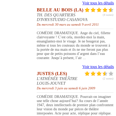
Voir tous les détails
BELLE AU BOIS (LA)
TH. DES QUARTIERS
(4 notes)
D'IVRY/STUDIO CASANOVA
Du mercredi 30 mars au samedi 9 avril 2011
COMÉDIE DRAMATIQUE. Ange du ciel, fillette
clairvoyante ! C’est cela, mordez-moi la main,
ensanglantez-moi le visage. Je ne bougerai pas,
même si tous les couteaux du monde se trouvent à
la portée de ma main et ils ne me feront pas plus
peur que de petits poissons d’argent dans l’eau
courante. Jusqu’à présent, l’air ...
Voir tous les détails
JUSTES (LES)
L'ATHÉNÉE THÉÂTRE
(2 notes)
LOUIS-JOUVET
Du mercredi 3 juin au samedi 6 juin 2009
COMÉDIE DRAMATIQUE. Pourrait-on imaginer
une telle chose aujourd’hui? Au cours de l’année
1947, deux intellectuels de premier plan confrontent
leur vision du monde par pièces de théâtre
interposées. Acte pour acte, réplique pour réplique.