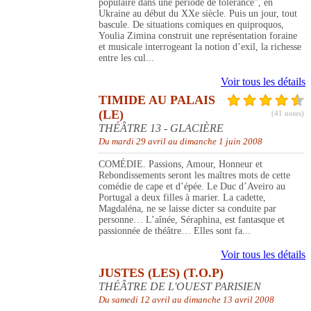
populaire dans une période de tolérance", en
Ukraine au début du XXe siècle. Puis un jour, tout
bascule. De situations comiques en quiproquos,
Youlia Zimina construit une représentation foraine
et musicale interrogeant la notion d’exil, la richesse
entre les cul...
Voir tous les détails
TIMIDE AU PALAIS
(LE)
(41 notes)
THÉÂTRE 13 - GLACIÈRE
Du mardi 29 avril au dimanche 1 juin 2008
COMÉDIE. Passions, Amour, Honneur et
Rebondissements seront les maîtres mots de cette
comédie de cape et d’épée. Le Duc d’Aveiro au
Portugal a deux filles à marier. La cadette,
Magdaléna, ne se laisse dicter sa conduite par
personne… L’aînée, Séraphina, est fantasque et
passionnée de théâtre… Elles sont fa...
Voir tous les détails
JUSTES (LES) (T.O.P)
THÉÂTRE DE L'OUEST PARISIEN
Du samedi 12 avril au dimanche 13 avril 2008