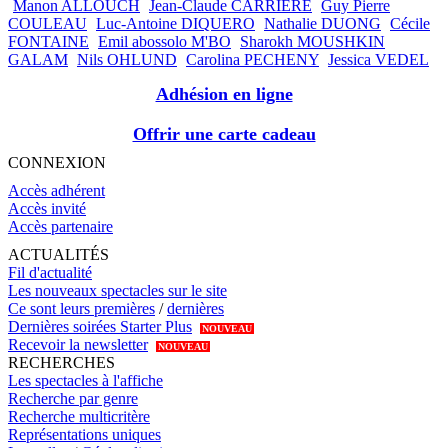
Manon ALLOUCH
Jean-Claude CARRIERE
Guy Pierre
COULEAU
Luc-Antoine DIQUERO
Nathalie DUONG
Cécile
FONTAINE
Emil abossolo M'BO
Sharokh MOUSHKIN
GALAM
Nils OHLUND
Carolina PECHENY
Jessica VEDEL
Adhésion en ligne
Offrir une carte cadeau
CONNEXION
Accès adhérent
Accès invité
Accès partenaire
ACTUALITÉS
Fil d'actualité
Les nouveaux spectacles sur le site
Ce sont leurs premières
/
dernières
Dernières soirées Starter Plus
NOUVEAU
Recevoir la newsletter
NOUVEAU
RECHERCHES
Les spectacles à l'affiche
Recherche par genre
Recherche multicritère
Représentations uniques