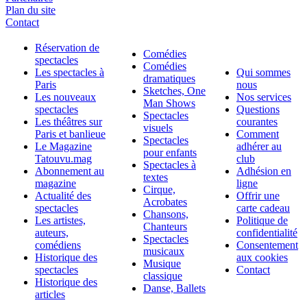
Plan du site
Contact
Réservation de
Comédies
spectacles
Comédies
Les spectacles à
Qui sommes
dramatiques
Paris
nous
Sketches, One
Les nouveaux
Nos services
Man Shows
spectacles
Questions
Spectacles
Les théâtres sur
courantes
visuels
Paris et banlieue
Comment
Spectacles
Le Magazine
adhérer au
pour enfants
Tatouvu.mag
club
Spectacles à
Abonnement au
Adhésion en
textes
magazine
ligne
Cirque,
Actualité des
Offrir une
Acrobates
spectacles
carte cadeau
Chansons,
Les artistes,
Politique de
Chanteurs
auteurs,
confidentialité
Spectacles
comédiens
Consentement
musicaux
Historique des
aux cookies
Musique
spectacles
Contact
classique
Historique des
Danse, Ballets
articles