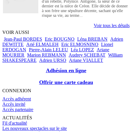
d'un rebelle, Polynice. Antigone, la sœur de ce
dernier est la nièce de Créon. Elle décide de donner
à son frère une sépulture décente, sachant qu'elle
risque sa vie, au terme...
Voir tous les détails
VOIR AUSSI
Jean-Paul BORDES
Eric BOUGNO
Léna BREBAN
Adrien
DEWITTE
Arié ELMALEH
Eric ELMOSNINO
Lionel
ERDOGAN
Pierre-Alain LELEU
Léa LOPEZ
Ariane
MOURIER
Marion REBMANN
Audrey SCHEBAT
William
SHAKESPEARE
Adrien URSO
Ariane VIALLET
Adhésion en ligne
Offrir une carte cadeau
CONNEXION
Accès adhérent
Accès invité
Accès partenaire
ACTUALITÉS
Fil d'actualité
Les nouveaux spectacles sur le site