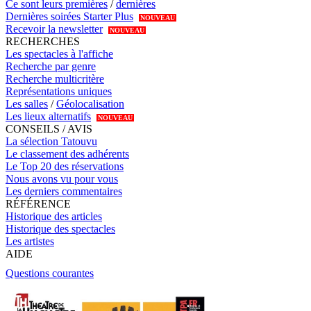
Ce sont leurs premières
/
dernières
Dernières soirées Starter Plus
NOUVEAU
Recevoir la newsletter
NOUVEAU
RECHERCHES
Les spectacles à l'affiche
Recherche par genre
Recherche multicritère
Représentations uniques
Les salles
/
Géolocalisation
Les lieux alternatifs
NOUVEAU
CONSEILS / AVIS
La sélection Tatouvu
Le classement des adhérents
Le Top 20 des réservations
Nous avons vu pour vous
Les derniers commentaires
RÉFÉRENCE
Historique des articles
Historique des spectacles
Les artistes
AIDE
Questions courantes