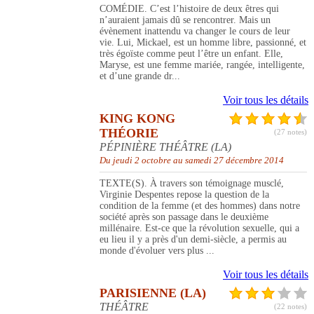
COMÉDIE. C’est l’histoire de deux êtres qui
n’auraient jamais dû se rencontrer. Mais un
évènement inattendu va changer le cours de leur
vie. Lui, Mickael, est un homme libre, passionné, et
très égoïste comme peut l’être un enfant. Elle,
Maryse, est une femme mariée, rangée, intelligente,
et d’une grande dr...
Voir tous les détails
KING KONG
THÉORIE
(27 notes)
PÉPINIÈRE THÉÂTRE (LA)
Du jeudi 2 octobre au samedi 27 décembre 2014
TEXTE(S). À travers son témoignage musclé,
Virginie Despentes repose la question de la
condition de la femme (et des hommes) dans notre
société après son passage dans le deuxième
millénaire. Est-ce que la révolution sexuelle, qui a
eu lieu il y a près d'un demi-siècle, a permis au
monde d'évoluer vers plus ...
Voir tous les détails
PARISIENNE (LA)
THÉÂTRE
(22 notes)