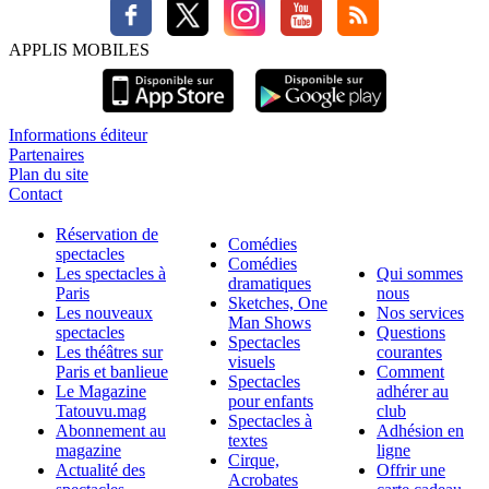
APPLIS MOBILES
Informations éditeur
Partenaires
Plan du site
Contact
Réservation de
Comédies
spectacles
Comédies
Les spectacles à
Qui sommes
dramatiques
Paris
nous
Sketches, One
Les nouveaux
Nos services
Man Shows
spectacles
Questions
Spectacles
Les théâtres sur
courantes
visuels
Paris et banlieue
Comment
Spectacles
Le Magazine
adhérer au
pour enfants
Tatouvu.mag
club
Spectacles à
Abonnement au
Adhésion en
textes
magazine
ligne
Cirque,
Actualité des
Offrir une
Acrobates