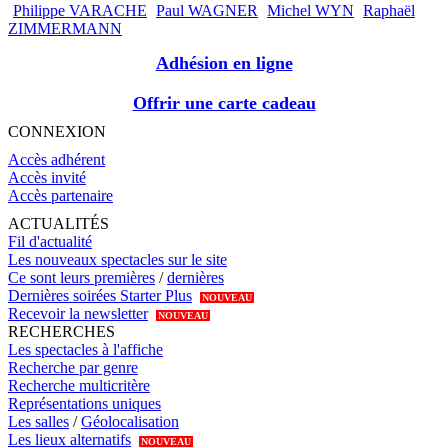
Philippe VARACHE
Paul WAGNER
Michel WYN
Raphaël
ZIMMERMANN
Adhésion en ligne
Offrir une carte cadeau
CONNEXION
Accès adhérent
Accès invité
Accès partenaire
ACTUALITÉS
Fil d'actualité
Les nouveaux spectacles sur le site
Ce sont leurs premières
/
dernières
Dernières soirées Starter Plus
NOUVEAU
Recevoir la newsletter
NOUVEAU
RECHERCHES
Les spectacles à l'affiche
Recherche par genre
Recherche multicritère
Représentations uniques
Les salles
/
Géolocalisation
Les lieux alternatifs
NOUVEAU