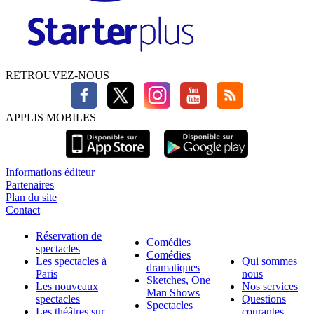
RETROUVEZ-NOUS
APPLIS MOBILES
Informations éditeur
Partenaires
Plan du site
Contact
Réservation de
Comédies
spectacles
Comédies
Les spectacles à
Qui sommes
dramatiques
Paris
nous
Sketches, One
Les nouveaux
Nos services
Man Shows
spectacles
Questions
Spectacles
Les théâtres sur
courantes