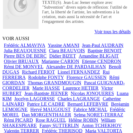
TEXTE(S). Jean-Luc Jeener explore avec
"Subvention" divers sujets de réflexion: l'utilité de
l'art, la liberté de l'artiste, les subventions à la
création, mais aussi la nécessité de l'art et
l'engagement des artistes.
Voir tous les détails
VOIR AUSSI
Frédéric ALMAVIVA
Yassine AMANI
Jean-Paul AUDRAIN
Julia BEAUQUESNE
Clara BEAUVOIS
Baptiste BENOIT
Pierre BES DE BERC
Didier BIZET
Amandine BLIGAIT
Olivier BRUAUX
Marianne CARION
Etienne CENDRON
Rémi DE MONVEL
Alexandre DE PARDAILHAN
Benoît
DUGAS
Richard FERIOT
Lionel FERNANDEZ
Rui
FERREIRA
Rodolphe FONTY
Florence GAUSSEN
Rémi
GIORDAN
Thomas GRANDMOUGIN
Pascal GUIGNARD-
CORDELIER
Marie HASSE
Laurence HETIER
Victor
HUBERT
Jean-Baptiste JEENER
Nicolas JONQUERES
Luana
KIM
Jocelyn LAGORSSE
Charles LAGRANGE
Catherine
LAINARD
Patrice LE CADRE
Bernard LEFEBVRE
Benjamin
LEMOIGNE
Hervé MAUGOUST
Fabrice MICHAL
Frédéric
MOREL
Dan MORGENTHALER
Selma NORET-TERRAZ
Rémi PICARD
Rose RAGUEL
Hélène ROBIN
William
SHAKESPEARE
Fanny SUTTERLIN
Anton TCHEKHOV
Valentin TERRER
Frédéric THERISOD
Maria VALTORTA