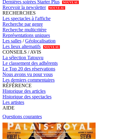
Dernières soirées Starter Plus
NOUVEAU
Recevoir la newsletter
NOUVEAU
RECHERCHES
Les spectacles à l'affiche
Recherche par genre
Recherche multicritère
Représentations uniques
Les salles
/
Géolocalisation
Les lieux alternatifs
NOUVEAU
CONSEILS / AVIS
La sélection Tatouvu
Le classement des adhérents
Le Top 20 des réservations
Nous avons vu pour vous
Les derniers commentaires
RÉFÉRENCE
Historique des articles
Historique des spectacles
Les artistes
AIDE
Questions courantes