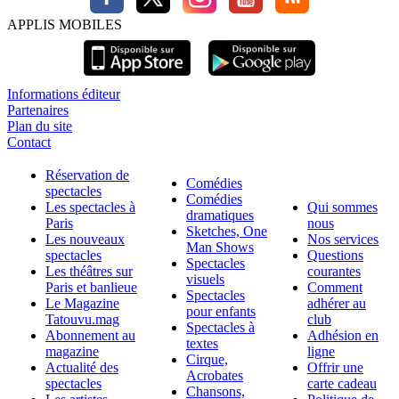
APPLIS MOBILES
Informations éditeur
Partenaires
Plan du site
Contact
Réservation de
Comédies
spectacles
Comédies
Les spectacles à
Qui sommes
dramatiques
Paris
nous
Sketches, One
Les nouveaux
Nos services
Man Shows
spectacles
Questions
Spectacles
Les théâtres sur
courantes
visuels
Paris et banlieue
Comment
Spectacles
Le Magazine
adhérer au
pour enfants
Tatouvu.mag
club
Spectacles à
Abonnement au
Adhésion en
textes
magazine
ligne
Cirque,
Actualité des
Offrir une
Acrobates
spectacles
carte cadeau
Chansons,