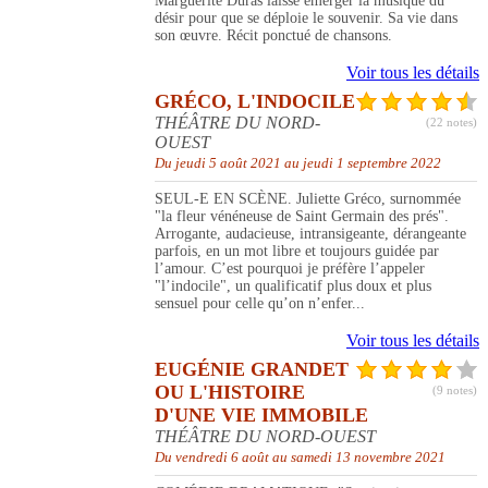
Marguerite Duras laisse émerger la musique du
désir pour que se déploie le souvenir. Sa vie dans
son œuvre. Récit ponctué de chansons.
Voir tous les détails
GRÉCO, L'INDOCILE
THÉÂTRE DU NORD-
(22 notes)
OUEST
Du jeudi 5 août 2021 au jeudi 1 septembre 2022
SEUL-E EN SCÈNE. Juliette Gréco, surnommée
"la fleur vénéneuse de Saint Germain des prés".
Arrogante, audacieuse, intransigeante, dérangeante
parfois, en un mot libre et toujours guidée par
l’amour. C’est pourquoi je préfère l’appeler
"l’indocile", un qualificatif plus doux et plus
sensuel pour celle qu’on n’enfer...
Voir tous les détails
EUGÉNIE GRANDET
OU L'HISTOIRE
(9 notes)
D'UNE VIE IMMOBILE
THÉÂTRE DU NORD-OUEST
Du vendredi 6 août au samedi 13 novembre 2021