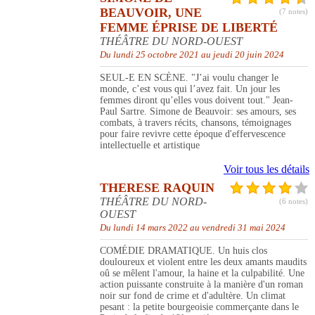
BEAUVOIR, UNE
(7 notes)
FEMME ÉPRISE DE LIBERTÉ
THÉÂTRE DU NORD-OUEST
Du lundi 25 octobre 2021 au jeudi 20 juin 2024
SEUL-E EN SCÈNE. "J’ai voulu changer le
monde, c’est vous qui l’avez fait. Un jour les
femmes diront qu’elles vous doivent tout." Jean-
Paul Sartre. Simone de Beauvoir: ses amours, ses
combats, à travers récits, chansons, témoignages
pour faire revivre cette époque d'effervescence
intellectuelle et artistique
Voir tous les détails
THERESE RAQUIN
THÉÂTRE DU NORD-
(6 notes)
OUEST
Du lundi 14 mars 2022 au vendredi 31 mai 2024
COMÉDIE DRAMATIQUE. Un huis clos
douloureux et violent entre les deux amants maudits
oû se mêlent l'amour, la haine et la culpabilité. Une
action puissante construite à la manière d'un roman
noir sur fond de crime et d'adultère. Un climat
pesant : la petite bourgeoisie commerçante dans le