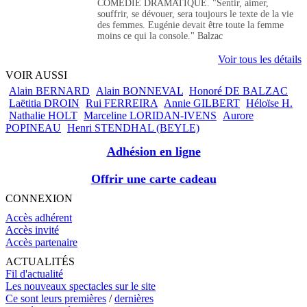
COMÉDIE DRAMATIQUE. "Sentir, aimer,
souffrir, se dévouer, sera toujours le texte de la vie
des femmes. Eugénie devait être toute la femme
moins ce qui la console." Balzac
Voir tous les détails
VOIR AUSSI
Alain BERNARD
Alain BONNEVAL
Honoré DE BALZAC
Laëtitia DROIN
Rui FERREIRA
Annie GILBERT
Héloïse H.
Nathalie HOLT
Marceline LORIDAN-IVENS
Aurore
POPINEAU
Henri STENDHAL (BEYLE)
Adhésion en ligne
Offrir une carte cadeau
CONNEXION
Accès adhérent
Accès invité
Accès partenaire
ACTUALITÉS
Fil d'actualité
Les nouveaux spectacles sur le site
Ce sont leurs premières
/
dernières