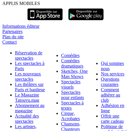
APPLIS MOBILES
Informations éditeur
Partenaires
Plan du site
Contact
Réservation de
Comédies
spectacles
Comédies
Les spectacles à
Qui sommes
dramatiques
Paris
nous
Sketches, One
Les nouveaux
Nos services
Man Shows
spectacles
Questions
Spectacles
Les théâtres sur
courantes
visuels
Paris et banlieue
Comment
Spectacles
Le Magazine
adhérer au
pour enfants
Tatouvu.mag
club
Spectacles à
Abonnement au
Adhésion en
textes
magazine
ligne
Cirque,
Actualité des
Offrir une
Acrobates
spectacles
carte cadeau
Chansons,
Les artistes,
Politique de
Chanteurs