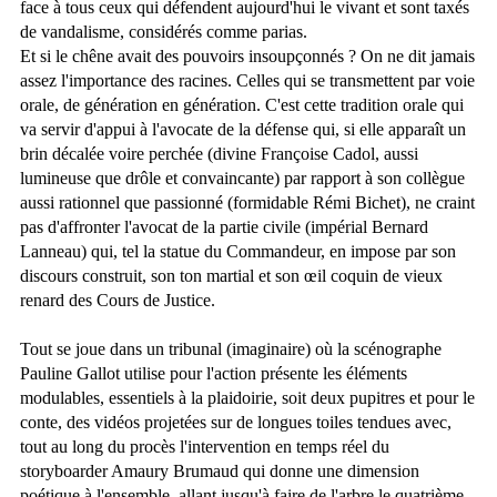
face à tous ceux qui défendent aujourd'hui le vivant et sont taxés
de vandalisme, considérés comme parias.
Et si le chêne avait des pouvoirs insoupçonnés ? On ne dit jamais
assez l'importance des racines. Celles qui se transmettent par voie
orale, de génération en génération. C'est cette tradition orale qui
va servir d'appui à l'avocate de la défense qui, si elle apparaît un
brin décalée voire perchée (divine Françoise Cadol, aussi
lumineuse que drôle et convaincante) par rapport à son collègue
aussi rationnel que passionné (formidable Rémi Bichet), ne craint
pas d'affronter l'avocat de la partie civile (impérial Bernard
Lanneau) qui, tel la statue du Commandeur, en impose par son
discours construit, son ton martial et son œil coquin de vieux
renard des Cours de Justice.
Tout se joue dans un tribunal (imaginaire) où la scénographe
Pauline Gallot utilise pour l'action présente les éléments
modulables, essentiels à la plaidoirie, soit deux pupitres et pour le
conte, des vidéos projetées sur de longues toiles tendues avec,
tout au long du procès l'intervention en temps réel du
storyboarder Amaury Brumaud qui donne une dimension
poétique à l'ensemble, allant jusqu'à faire de l'arbre le quatrième