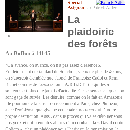
Spécial
Avignon
par Patrick Adler
La
plaidoirie
D.R.
des forêts
Au Buffon à 14h45
"On avance, on avance, on n'a pas assez d'essenceS...".
En détournant ce standard de Souchon, vieux de plus de 40 ans,
on s'aperçoit d'emblée que l'appel de Françoise Cadol et Remi
Bichet comme de l'association « A.R.B.R.E.S » qui les a
soutenus est plus que jamais d'actualité. Ces essences en question
sont gage de survie. Les détruire, comme on le fait en Amazonie
- le poumon de la terre - ou récemment à Paris, chez Plumeau,
avec l'emblématique glycine centenaire, nous conduit à notre
propre destruction. Aussi, dans le procès qui va se dérouler sous
nos yeux et qui prend des allures d'un combat à la « David contre
Goliath », c'est un plaidoyer pour l'héritage, la transmission, le