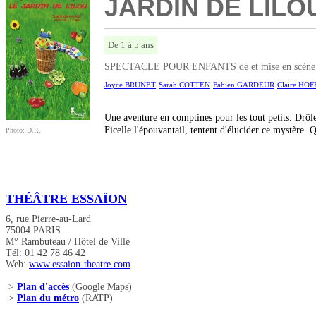
JARDIN DE LILOU
De 1 à 5 ans
SPECTACLE POUR ENFANTS de et mise en scène Joyce
Joyce BRUNET
Sarah COTTEN
Fabien GARDEUR
Claire H
Une aventure en comptines pour les tout petits. Drôle 
Ficelle l'épouvantail, tentent d'élucider ce mystère. Q
Photo: D.R.
THÉÂTRE ESSAÏON
6, rue Pierre-au-Lard
75004 PARIS
M° Rambuteau / Hôtel de Ville
Tél: 01 42 78 46 42
Web:
www.essaion-theatre.com
>
Plan d'accès
(Google Maps)
>
Plan du métro
(RATP)