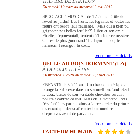
THÉÂTRE DE L'AKTÉON
Du samedi 10 mars au mercredi 2 mai 2012
SPECTACLE MUSICAL de 1 à 5 ans. Drôle de
réveil au jardin! Les fruits, les légumes et toutes les
fleurs ont perdu leur feuillage. "Mais qui a bien pu
grignoter nos belles feuilles?" Lilou et son amie
Ficelle, l’épouvantail, tentent d'élucider ce mystère.
Qui est le plus gourmand? Le lapin, le coq, le
hérisson, l'escargot, la coc...
Voir tous les détails
BELLE AU BOIS DORMANT (LA)
À LA FOLIE THÉÂTRE
Du mercredi 6 avril au samedi 2 juillet 2011
ENFANTS de 5 à 11 ans. Un charme maléfique a
plongé la Princesse dans un sommeil profond. Seul
le doux baiser de son véritable chevalier servant
pourrait contrer ce sort. Mais où le trouver? Trois
fées farfelues partent alors à la recherche du prince
charmant qui devra affronter bon nombre
d’épreuves avant de parvenir a...
Voir tous les détails
FACTEUR HUMAIN