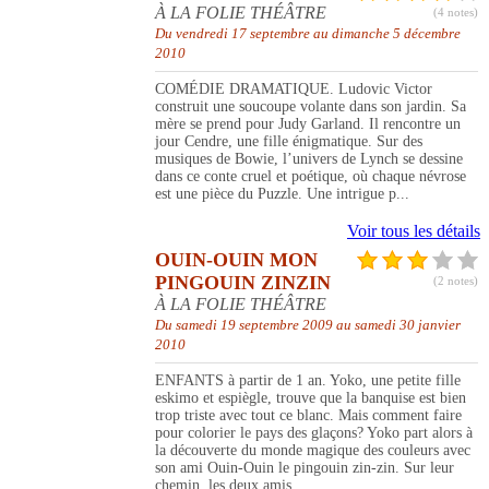
À LA FOLIE THÉÂTRE
(4 notes)
Du vendredi 17 septembre au dimanche 5 décembre
2010
COMÉDIE DRAMATIQUE. Ludovic Victor
construit une soucoupe volante dans son jardin. Sa
mère se prend pour Judy Garland. Il rencontre un
jour Cendre, une fille énigmatique. Sur des
musiques de Bowie, l’univers de Lynch se dessine
dans ce conte cruel et poétique, où chaque névrose
est une pièce du Puzzle. Une intrigue p...
Voir tous les détails
OUIN-OUIN MON
PINGOUIN ZINZIN
(2 notes)
À LA FOLIE THÉÂTRE
Du samedi 19 septembre 2009 au samedi 30 janvier
2010
ENFANTS à partir de 1 an. Yoko, une petite fille
eskimo et espiègle, trouve que la banquise est bien
trop triste avec tout ce blanc. Mais comment faire
pour colorier le pays des glaçons? Yoko part alors à
la découverte du monde magique des couleurs avec
son ami Ouin-Ouin le pingouin zin-zin. Sur leur
chemin, les deux amis ...