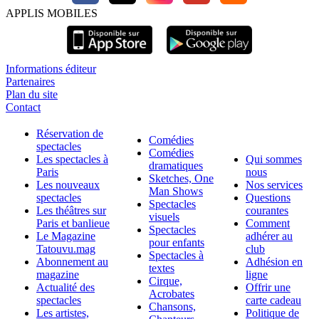
APPLIS MOBILES
Informations éditeur
Partenaires
Plan du site
Contact
Réservation de
Comédies
spectacles
Comédies
Les spectacles à
Qui sommes
dramatiques
Paris
nous
Sketches, One
Les nouveaux
Nos services
Man Shows
spectacles
Questions
Spectacles
Les théâtres sur
courantes
visuels
Paris et banlieue
Comment
Spectacles
Le Magazine
adhérer au
pour enfants
Tatouvu.mag
club
Spectacles à
Abonnement au
Adhésion en
textes
magazine
ligne
Cirque,
Actualité des
Offrir une
Acrobates
spectacles
carte cadeau
Chansons,
Les artistes,
Politique de