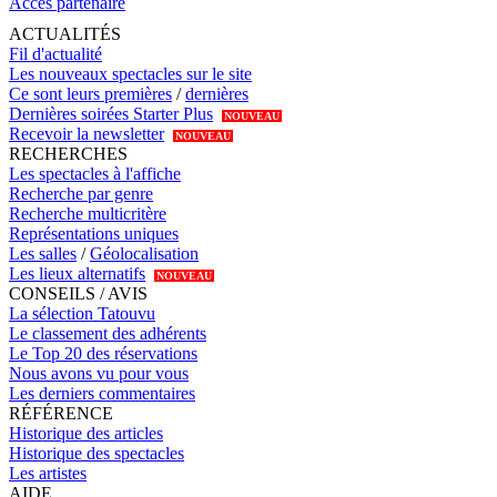
Accès partenaire
ACTUALITÉS
Fil d'actualité
Les nouveaux spectacles sur le site
Ce sont leurs premières
/
dernières
Dernières soirées Starter Plus
NOUVEAU
Recevoir la newsletter
NOUVEAU
RECHERCHES
Les spectacles à l'affiche
Recherche par genre
Recherche multicritère
Représentations uniques
Les salles
/
Géolocalisation
Les lieux alternatifs
NOUVEAU
CONSEILS / AVIS
La sélection Tatouvu
Le classement des adhérents
Le Top 20 des réservations
Nous avons vu pour vous
Les derniers commentaires
RÉFÉRENCE
Historique des articles
Historique des spectacles
Les artistes
AIDE