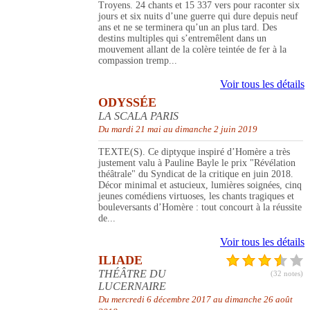
Troyens. 24 chants et 15 337 vers pour raconter six
jours et six nuits d’une guerre qui dure depuis neuf
ans et ne se terminera qu’un an plus tard. Des
destins multiples qui s’entremêlent dans un
mouvement allant de la colère teintée de fer à la
compassion tremp...
Voir tous les détails
ODYSSÉE
LA SCALA PARIS
Du mardi 21 mai au dimanche 2 juin 2019
TEXTE(S). Ce diptyque inspiré d’Homère a très
justement valu à Pauline Bayle le prix "Révélation
théâtrale" du Syndicat de la critique en juin 2018.
Décor minimal et astucieux, lumières soignées, cinq
jeunes comédiens virtuoses, les chants tragiques et
bouleversants d’Homère : tout concourt à la réussite
de...
Voir tous les détails
ILIADE
THÉÂTRE DU
(32 notes)
LUCERNAIRE
Du mercredi 6 décembre 2017 au dimanche 26 août