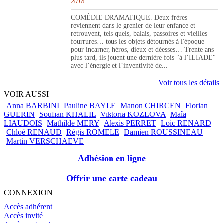
2018
COMÉDIE DRAMATIQUE. Deux frères
reviennent dans le grenier de leur enfance et
retrouvent, tels quels, balais, passoires et vieilles
fourrures… tous les objets détournés à l'époque
pour incarner, héros, dieux et déesses… Trente ans
plus tard, ils jouent une dernière fois "à l’ILIADE"
avec l’énergie et l’inventivité de...
Voir tous les détails
VOIR AUSSI
Anna BARBINI
Pauline BAYLE
Manon CHIRCEN
Florian
GUERIN
Soufian KHALIL
Viktoria KOZLOVA
Maîa
LIAUDOIS
Mathilde MERY
Alexis PERRET
Loic RENARD
Chloé RENAUD
Régis ROMELE
Damien ROUSSINEAU
Martin VERSCHAEVE
Adhésion en ligne
Offrir une carte cadeau
CONNEXION
Accès adhérent
Accès invité