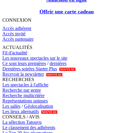
Offrir une carte cadeau
CONNEXION
Accès adhérent
Accès invité
Accès partenaire
ACTUALITÉS
Fil d'actualité
Les nouveaux spectacles sur le site
Ce sont leurs premières
/
dernières
Dernières soirées Starter Plus
NOUVEAU
Recevoir la newsletter
NOUVEAU
RECHERCHES
Les spectacles à l'affiche
Recherche par genre
Recherche multicritère
Représentations uniques
Les salles
/
Géolocalisation
Les lieux alternatifs
NOUVEAU
CONSEILS / AVIS
La sélection Tatouvu
Le classement des adhérents
Le Top 20 des réservations