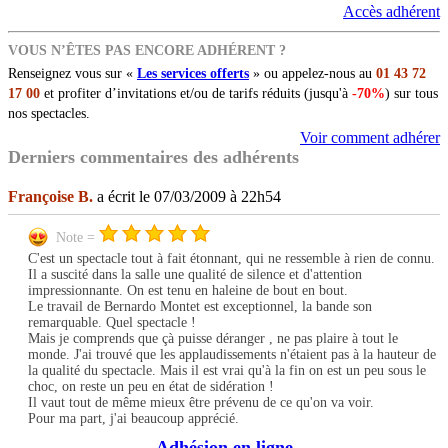
Accès adhérent
VOUS N’ÊTES PAS ENCORE ADHÉRENT ?
Renseignez vous sur «
Les services offerts
» ou appelez-nous au
01 43 72
17 00
et profiter d’invitations et/ou de tarifs réduits (jusqu'à
-70%
) sur tous
nos spectacles.
Voir comment adhérer
Derniers commentaires des adhérents
Françoise B.
a écrit le 07/03/2009 à 22h54
Note =
C'est un spectacle tout à fait étonnant, qui ne ressemble à rien de connu.
Il a suscité dans la salle une qualité de silence et d'attention
impressionnante. On est tenu en haleine de bout en bout.
Le travail de Bernardo Montet est exceptionnel, la bande son
remarquable. Quel spectacle !
Mais je comprends que çà puisse déranger , ne pas plaire à tout le
monde. J'ai trouvé que les applaudissements n'étaient pas à la hauteur de
la qualité du spectacle. Mais il est vrai qu'à la fin on est un peu sous le
choc, on reste un peu en état de sidération !
Il vaut tout de même mieux être prévenu de ce qu'on va voir.
Pour ma part, j'ai beaucoup apprécié.
Adhésion en ligne