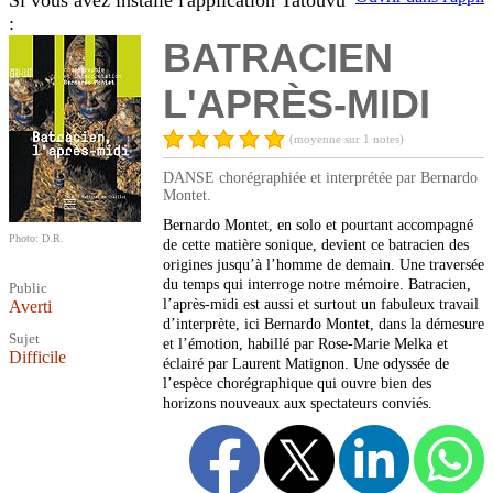
Si vous avez installé l'application Tatouvu
:
BATRACIEN
L'APRÈS-MIDI
(moyenne sur 1 notes)
DANSE chorégraphiée et interprétée par Bernardo
Montet.
Bernardo Montet, en solo et pourtant accompagné
Photo: D.R.
de cette matière sonique, devient ce batracien des
origines jusqu’à l’homme de demain. Une traversée
du temps qui interroge notre mémoire. Batracien,
Public
l’après-midi est aussi et surtout un fabuleux travail
Averti
d’interprète, ici Bernardo Montet, dans la démesure
Sujet
et l’émotion, habillé par Rose-Marie Melka et
Difficile
éclairé par Laurent Matignon. Une odyssée de
l’espèce chorégraphique qui ouvre bien des
horizons nouveaux aux spectateurs conviés.