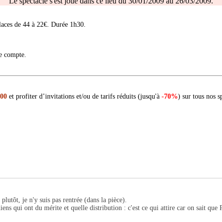
Le spectacle s'est joué dans ce lieu du 30/01/2009 au 26/03/2009.
aces de 44 à 22€. Durée 1h30.
re compte.
 00
et profiter d’invitations et/ou de tarifs réduits (jusqu'à
-70%
) sur tous nos s
 plutôt, je n'y suis pas rentrée (dans la pièce).
s qui ont du mérite et quelle distribution : c'est ce qui attire car on sait que Pin