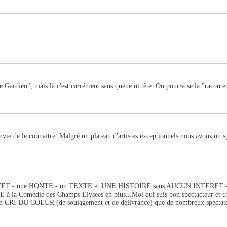
Gardien", mais là c'est carrément sans queue ni tête. On pourra se la "raconter 
nvie de le connaitre. Malgré un plateau d'artistes exceptionnels nous avons un 
une HONTE - un TEXTE et UNE HISTOIRE sans AUCUN INTERET - INCOM
la Comédie des Champs Elysees en plus...Moi qui suis bon spectacteur et très fr
n CRI DU COEUR (de soulagement et de délivrance) que de nombreux spectateur