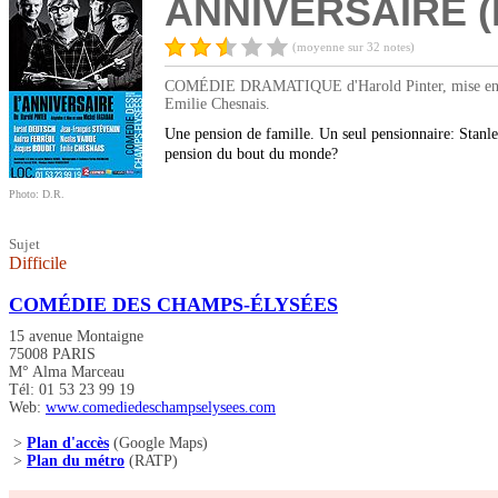
ANNIVERSAIRE (L
(moyenne sur 32 notes)
COMÉDIE DRAMATIQUE d'Harold Pinter, mise en scène
Emilie Chesnais.
Une pension de famille. Un seul pensionnaire: Stanle
pension du bout du monde?
Photo: D.R.
Sujet
Difficile
COMÉDIE DES CHAMPS-ÉLYSÉES
15 avenue Montaigne
75008 PARIS
M° Alma Marceau
Tél: 01 53 23 99 19
Web:
www.comediedeschampselysees.com
>
Plan d'accès
(Google Maps)
>
Plan du métro
(RATP)