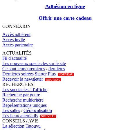
Adhésion en ligne
Offrir une carte cadeau
CONNEXION
Accès adhérent
Accès invité
Accès partenaire
ACTUALITÉS
Fil d'actualité
Les nouveaux spectacles sur le site
Ce sont leurs premières
/
dernières
Dernières soirées Starter Plus
NOUVEAU
Recevoir la newsletter
NOUVEAU
RECHERCHES
Les spectacles à l'affiche
Recherche par genre
Recherche multicritère
Représentations uniques
Les salles
/
Géolocalisation
Les lieux alternatifs
NOUVEAU
CONSEILS / AVIS
La sélection Tatouvu