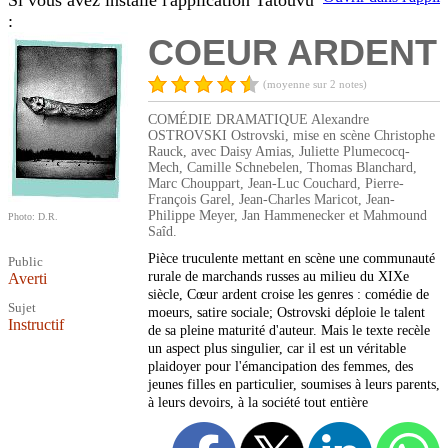
Si vous avez installé l'application Tatouvu
:
COEUR ARDENT
(moyenne sur 2 notes)
COMÉDIE DRAMATIQUE Alexandre
OSTROVSKI Ostrovski, mise en scène Christophe
Rauck, avec Daisy Amias, Juliette Plumecocq-
Mech, Camille Schnebelen, Thomas Blanchard,
Marc Chouppart, Jean-Luc Couchard, Pierre-
François Garel, Jean-Charles Maricot, Jean-
Philippe Meyer, Jan Hammenecker et Mahmound
Photo: D.R.
Saîd.
Pièce truculente mettant en scène une communauté
Public
rurale de marchands russes au milieu du XIXe
Averti
siècle, Cœur ardent croise les genres : comédie de
Sujet
moeurs, satire sociale; Ostrovski déploie le talent
Instructif
de sa pleine maturité d'auteur. Mais le texte recèle
un aspect plus singulier, car il est un véritable
plaidoyer pour l'émancipation des femmes, des
jeunes filles en particulier, soumises à leurs parents,
à leurs devoirs, à la société tout entière