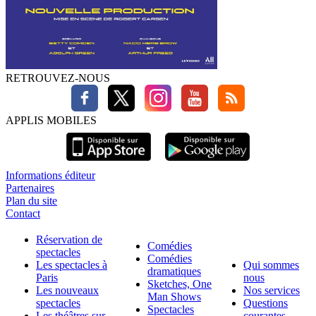
RETROUVEZ-NOUS
APPLIS MOBILES
Informations éditeur
Partenaires
Plan du site
Contact
Réservation de
Comédies
spectacles
Comédies
Les spectacles à
Qui sommes
dramatiques
Paris
nous
Sketches, One
Les nouveaux
Nos services
Man Shows
spectacles
Questions
Spectacles
Les théâtres sur
courantes