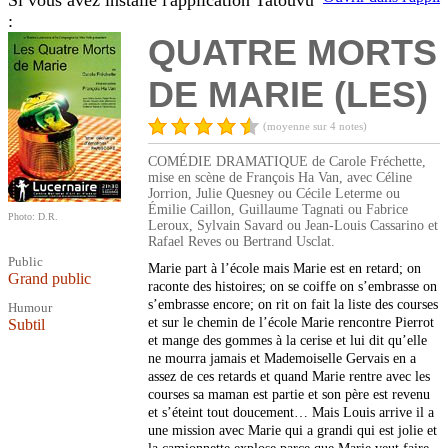
Si vous avez installé l'application Tatouvu
:
QUATRE MORTS
DE MARIE (LES)
(moyenne sur 4 notes)
COMÉDIE DRAMATIQUE de Carole Fréchette,
mise en scène de François Ha Van, avec Céline
Jorrion, Julie Quesney ou Cécile Leterme ou
Émilie Caillon, Guillaume Tagnati ou Fabrice
Photo: D.R.
Leroux, Sylvain Savard ou Jean-Louis Cassarino et
Rafael Reves ou Bertrand Usclat.
Public
Marie part à l’école mais Marie est en retard; on
Grand public
raconte des histoires; on se coiffe on s’embrasse on
s’embrasse encore; on rit on fait la liste des courses
Humour
et sur le chemin de l’école Marie rencontre Pierrot
Subtil
et mange des gommes à la cerise et lui dit qu’elle
ne mourra jamais et Mademoiselle Gervais en a
assez de ces retards et quand Marie rentre avec les
courses sa maman est partie et son père est revenu
et s’éteint tout doucement… Mais Louis arrive il a
une mission avec Marie qui a grandi qui est jolie et