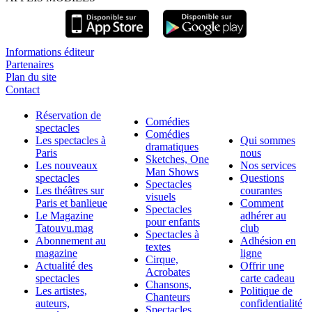
Informations éditeur
Partenaires
Plan du site
Contact
Réservation de
Comédies
spectacles
Comédies
Les spectacles à
Qui sommes
dramatiques
Paris
nous
Sketches, One
Les nouveaux
Nos services
Man Shows
spectacles
Questions
Spectacles
Les théâtres sur
courantes
visuels
Paris et banlieue
Comment
Spectacles
Le Magazine
adhérer au
pour enfants
Tatouvu.mag
club
Spectacles à
Abonnement au
Adhésion en
textes
magazine
ligne
Cirque,
Actualité des
Offrir une
Acrobates
spectacles
carte cadeau
Chansons,
Les artistes,
Politique de
Chanteurs
auteurs,
confidentialité
Spectacles