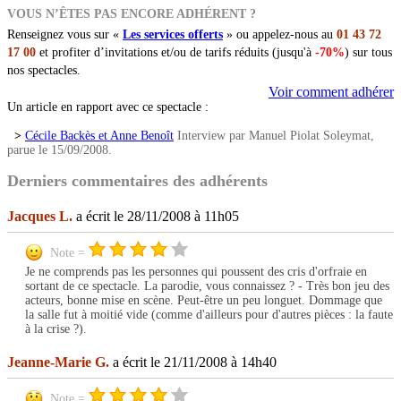
VOUS N’ÊTES PAS ENCORE ADHÉRENT ?
Renseignez vous sur «
Les services offerts
» ou appelez-nous au
01 43 72
17 00
et profiter d’invitations et/ou de tarifs réduits (jusqu'à
-70%
) sur tous
nos spectacles.
Voir comment adhérer
Un article en rapport avec ce spectacle :
>
Cécile Backès et Anne Benoît
Interview par Manuel Piolat Soleymat,
parue le 15/09/2008.
Derniers commentaires des adhérents
Jacques L.
a écrit le 28/11/2008 à 11h05
Note =
Je ne comprends pas les personnes qui poussent des cris d'orfraie en
sortant de ce spectacle. La parodie, vous connaissez ? - Très bon jeu des
acteurs, bonne mise en scène. Peut-être un peu longuet. Dommage que
la salle fut à moitié vide (comme d'ailleurs pour d'autres pièces : la faute
à la crise ?).
Jeanne-Marie G.
a écrit le 21/11/2008 à 14h40
Note =