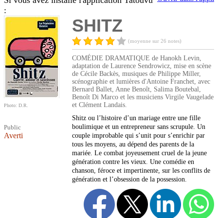
Si vous avez installé l'application Tatouvu
:
SHITZ
(moyenne sur 26 notes)
COMÉDIE DRAMATIQUE de Hanokh Levin,
adaptation de Laurence Sendrowicz, mise en scène
de Cécile Backès, musiques de Philippe Miller,
scénographie et lumières d'Antoine Franchet, avec
Bernard Ballet, Anne Benoît, Salima Boutebal,
Benoît Di Marco et les musiciens Virgile Vaugelade
et Clément Landais.
Photo: D.R.
Shitz ou l’histoire d’un mariage entre une fille
boulimique et un entrepreneur sans scrupule. Un
Public
Averti
couple improbable qui s’unit pour s’enrichir par
tous les moyens, au dépend des parents de la
mariée. Le combat joyeusement cruel de la jeune
génération contre les vieux. Une comédie en
chanson, féroce et impertinente, sur les conflits de
génération et l’obsession de la possession.