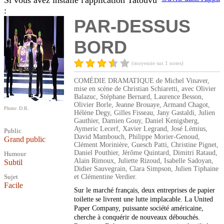
Si vous avez installé l'application Tatouvu
:
PAR-DESSUS
BORD
(moyenne sur 1 notes)
COMÉDIE DRAMATIQUE de Michel Vinaver,
mise en scène de Christian Schiaretti, avec Olivier
Balazuc, Stéphane Bernard, Laurence Besson,
Olivier Borle, Jeanne Brouaye, Armand Chagot,
Photo: D.R.
Hélène Degy, Gilles Fisseau, Jany Gastaldi, Julien
Gauthier, Damien Gouy, Daniel Kenigsberg,
Aymeric Lecerf, Xavier Legrand, José Lémius,
Public
David Mambouch, Philippe Morier-Genoud,
Grand public
Clément Morinière, Guesch Patti, Christine Pignet,
Daniel Pouthier, Jérôme Quintard, Dimitri Rataud,
Humour
Alain Rimoux, Juliette Rizoud, Isabelle Sadoyan,
Subtil
Didier Sauvegrain, Clara Simpson, Julien Tiphaine
Sujet
et Clémentine Verdier.
Facile
Sur le marché français, deux entreprises de papier
toilette se livrent une lutte implacable. La United
Paper Company, puissante société américaine,
cherche à conquérir de nouveaux débouchés.