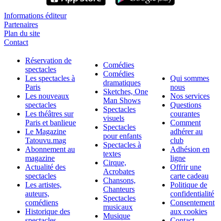
Informations éditeur
Partenaires
Plan du site
Contact
Réservation de
Comédies
spectacles
Comédies
Les spectacles à
Qui sommes
dramatiques
Paris
nous
Sketches, One
Les nouveaux
Nos services
Man Shows
spectacles
Questions
Spectacles
Les théâtres sur
courantes
visuels
Paris et banlieue
Comment
Spectacles
Le Magazine
adhérer au
pour enfants
Tatouvu.mag
club
Spectacles à
Abonnement au
Adhésion en
textes
magazine
ligne
Cirque,
Actualité des
Offrir une
Acrobates
spectacles
carte cadeau
Chansons,
Les artistes,
Politique de
Chanteurs
auteurs,
confidentialité
Spectacles
comédiens
Consentement
musicaux
Historique des
aux cookies
Musique
spectacles
Contact