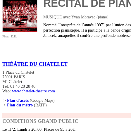
RÉCITAL DE PIAN
MUSIQUE avec Yvan Moravec (piano).
Nommé "Interprète de l’année 1997" par l’union des s
perfection pianistique. Il a participé à la bande or
Janacek, auxquelles il confère une profonde nobless
Photo: D.R.
THÉÂTRE DU CHATELET
1 Place du Châtelet
75001 PARIS
M° Châtelet
Tél: 01 40 28 28 40
Web:
www.chatelet-theatre.com
>
Plan d'accès
(Google Maps)
>
Plan du métro
(RATP)
CONDITIONS GRAND PUBLIC
Le 11/2: Lundi à 20h00. Places de 95 à 20€.