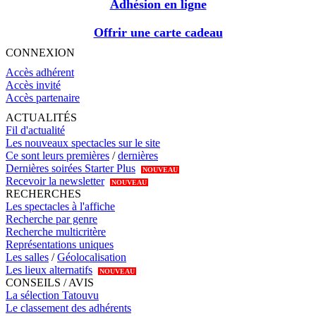
Adhésion en ligne
Offrir une carte cadeau
CONNEXION
Accès adhérent
Accès invité
Accès partenaire
ACTUALITÉS
Fil d'actualité
Les nouveaux spectacles sur le site
Ce sont leurs premières
/
dernières
Dernières soirées Starter Plus
NOUVEAU
Recevoir la newsletter
NOUVEAU
RECHERCHES
Les spectacles à l'affiche
Recherche par genre
Recherche multicritère
Représentations uniques
Les salles
/
Géolocalisation
Les lieux alternatifs
NOUVEAU
CONSEILS / AVIS
La sélection Tatouvu
Le classement des adhérents