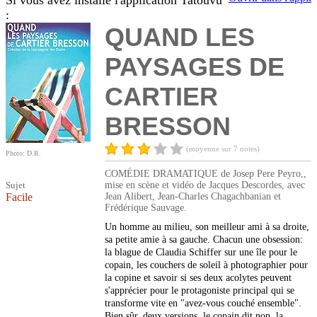
Si vous avez installé l'application Tatouvu
:
QUAND LES
PAYSAGES DE
CARTIER
BRESSON
(moyenne sur 7 notes)
Photo: D.R.
COMÉDIE DRAMATIQUE de Josep Pere Peyro,,
Sujet
mise en scène et vidéo de Jacques Descordes, avec
Facile
Jean Alibert, Jean-Charles Chagachbanian et
Frédérique Sauvage.
Un homme au milieu, son meilleur ami à sa droite,
sa petite amie à sa gauche. Chacun une obsession:
la blague de Claudia Schiffer sur une île pour le
copain, les couchers de soleil à photographier pour
la copine et savoir si ses deux acolytes peuvent
s'apprécier pour le protagoniste principal qui se
transforme vite en "avez-vous couché ensemble".
Bien sûr, deux versions, le copain dit non, la