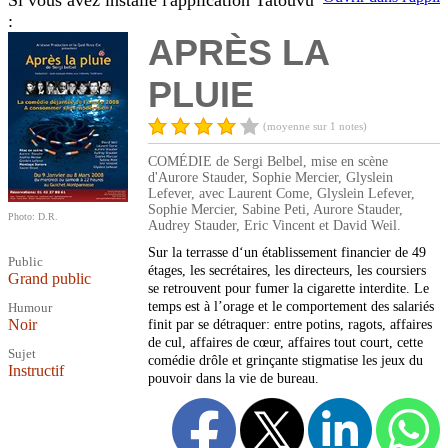
Si vous avez installé l'application Tatouvu
:
APRÈS LA
PLUIE
(moyenne sur 1 notes)
COMÉDIE de Sergi Belbel, mise en scène
d'Aurore Stauder, Sophie Mercier, Glyslein
Lefever, avec Laurent Come, Glyslein Lefever,
Sophie Mercier, Sabine Peti, Aurore Stauder,
Photo: D.R.
Audrey Stauder, Eric Vincent et David Weil.
Sur la terrasse d‘un établissement financier de 49
Public
étages, les secrétaires, les directeurs, les coursiers
Grand public
se retrouvent pour fumer la cigarette interdite. Le
temps est à l’orage et le comportement des salariés
Humour
Noir
finit par se détraquer: entre potins, ragots, affaires
de cul, affaires de cœur, affaires tout court, cette
Sujet
comédie drôle et grinçante stigmatise les jeux du
Instructif
pouvoir dans la vie de bureau.