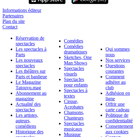
Informations éditeur
Partenaires
Plan du site
Contact
Réservation de
Comédies
spectacles
Comédies
Les spectacles à
Qui sommes
dramatiques
Paris
nous
Sketches, One
Les nouveaux
Nos services
Man Shows
spectacles
Questions
Spectacles
Les théâtres sur
courantes
visuels
Paris et banlieue
Comment
Spectacles
Le Magazine
adhérer au
pour enfants
Tatouvu.mag
club
Spectacles à
Abonnement au
Adhésion en
textes
magazine
ligne
Cirque,
Actualité des
Offrir une
Acrobates
spectacles
carte cadeau
Chansons,
Les artistes,
Politique de
Chanteurs
auteurs,
confidentialité
Spectacles
comédiens
Consentement
musicaux
Historique des
aux cookies
Musique