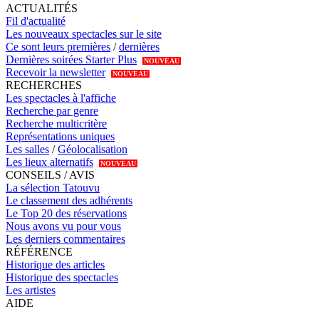
ACTUALITÉS
Fil d'actualité
Les nouveaux spectacles sur le site
Ce sont leurs premières
/
dernières
Dernières soirées Starter Plus
NOUVEAU
Recevoir la newsletter
NOUVEAU
RECHERCHES
Les spectacles à l'affiche
Recherche par genre
Recherche multicritère
Représentations uniques
Les salles
/
Géolocalisation
Les lieux alternatifs
NOUVEAU
CONSEILS / AVIS
La sélection Tatouvu
Le classement des adhérents
Le Top 20 des réservations
Nous avons vu pour vous
Les derniers commentaires
RÉFÉRENCE
Historique des articles
Historique des spectacles
Les artistes
AIDE