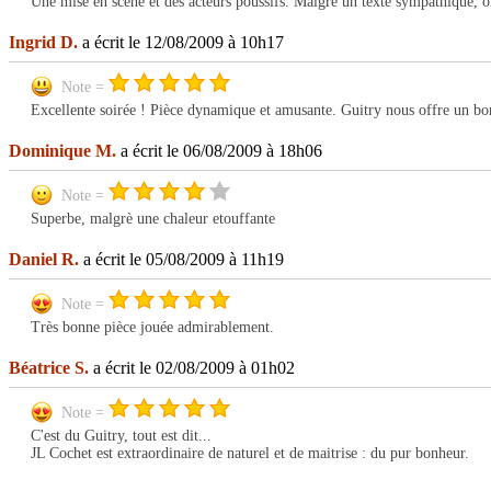
Une mise en scène et des acteurs poussifs. Malgré un texte sympathique, on 
Ingrid D.
a écrit le 12/08/2009 à 10h17
Note =
Excellente soirée ! Pièce dynamique et amusante. Guitry nous offre un bon 
Dominique M.
a écrit le 06/08/2009 à 18h06
Note =
Superbe, malgrè une chaleur etouffante
Daniel R.
a écrit le 05/08/2009 à 11h19
Note =
Très bonne pièce jouée admirablement.
Béatrice S.
a écrit le 02/08/2009 à 01h02
Note =
C'est du Guitry, tout est dit...
JL Cochet est extraordinaire de naturel et de maitrise : du pur bonheur.