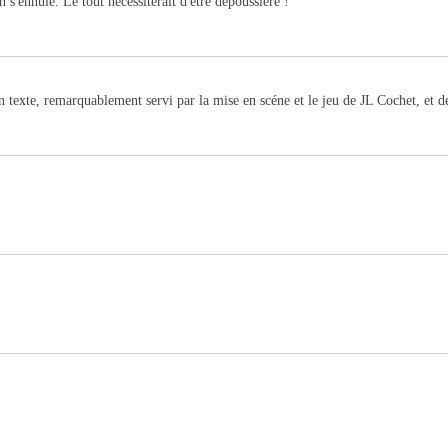
s'ennuie. Le tout nécessiterait d'être dépoussiéré !
texte, remarquablement servi par la mise en scéne et le jeu de JL Cochet, et de