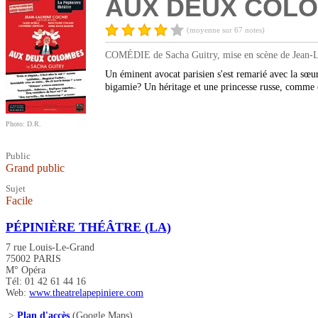
AUX DEUX COL
(moyenne sur 67 notes)
COMÉDIE de Sacha Guitry, mise en scène de Jean-Lau
Un éminent avocat parisien s'est remarié avec la sœu
bigamie? Un héritage et une princesse russe, comme on
Photo: D.R.
Public
Grand public
Sujet
Facile
PÉPINIÈRE THÉÂTRE (LA)
7 rue Louis-Le-Grand
75002 PARIS
M° Opéra
Tél: 01 42 61 44 16
Web:
www.theatrelapepiniere.com
>
Plan d'accès
(Google Maps)