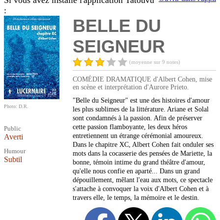
Si vous avez installé l'application Tatouvu
:
BELLE DU
SEIGNEUR
(moyenne sur 9 notes)
COMÉDIE DRAMATIQUE d'Albert Cohen, mise
en scène et interprétation d'Aurore Prieto.
"Belle du Seigneur" est une des histoires d'amour
Photo: D.R.
les plus sublimes de la littérature. Ariane et Solal
sont condamnés à la passion. Afin de préserver
cette passion flamboyante, les deux héros
Public
entretiennent un étrange cérémonial amoureux.
Averti
Dans le chapitre XC, Albert Cohen fait onduler ses
Humour
mots dans la cocasserie des pensées de Mariette, la
Subtil
bonne, témoin intime du grand théâtre d'amour,
qu'elle nous confie en aparté... Dans un grand
dépouillement, mêlant l'eau aux mots, ce spectacle
s'attache à convoquer la voix d'Albert Cohen et à
travers elle, le temps, la mémoire et le destin.