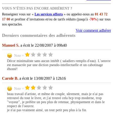
VOUS N’ÊTES PAS ENCORE ADHÉRENT ?
Renseignez vous sur «
Les services offerts
» ou appelez-nous au
01 43 72
17 00
et profiter d’invitations et/ou de tarifs réduits (jusqu'à
-70%
) sur tous
nos spectacles.
Voir comment adhérer
Derniers commentaires des adhérents
Manuel S.
a écrit le 22/08/2007 à 09h40
Note =
Décor minimaliste sans aucun intétêt ( saladiers remplis d'eau). L'oeuvre
est massacrée par une diction pseudo-intellectuelle et un cabotinage
éhonté!
Carole B.
a écrit le 13/08/2007 à 12h16
Note =
beau travail d'artiste, et même de couple, sûrement, mais je n'ai pas
retrouvé du tout le livre, et j'ai trouvé cela bcp trop moderne, trop
"voyeur", je préfère un peu plus de retenue, physiquement et dans le
respect de l'oeuvre.
je n'ai pas vraiment aimé, un tout petit peu plus à la fin.