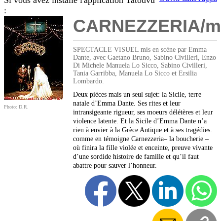
Si vous avez installé l'application Tatouvu
:
CARNEZZERIA/
SPECTACLE VISUEL mis en scène par Emma
Dante, avec Gaetano Bruno, Sabino Civilleri, Enzo
Di Michele Manuela Lo Sicco, Sabino Civilleri,
Tania Garribba, Manuela Lo Sicco et Ersilia
Lombardo.
Deux pièces mais un seul sujet: la Sicile, terre
natale d’Emma Dante. Ses rites et leur
Photo: D.R.
intransigeante rigueur, ses moeurs délétères et leur
violence latente. Et la Sicile d’Emma Dante n’a
rien à envier à la Grèce Antique et à ses tragédies:
comme en témoigne Carnezzeria– la boucherie –
où finira la fille violée et enceinte, preuve vivante
d’une sordide histoire de famille et qu’il faut
abattre pour sauver l’honneur.