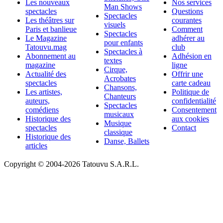
Les nouveaux
Nos services
Man Shows
spectacles
Questions
Spectacles
Les théâtres sur
courantes
visuels
Paris et banlieue
Comment
Spectacles
Le Magazine
adhérer au
pour enfants
Tatouvu.mag
club
Spectacles à
Abonnement au
Adhésion en
textes
magazine
ligne
Cirque,
Actualité des
Offrir une
Acrobates
spectacles
carte cadeau
Chansons,
Les artistes,
Politique de
Chanteurs
auteurs,
confidentialité
Spectacles
comédiens
Consentement
musicaux
Historique des
aux cookies
Musique
spectacles
Contact
classique
Historique des
Danse, Ballets
articles
Copyright © 2004-
2026 Tatouvu S.A.R.L.