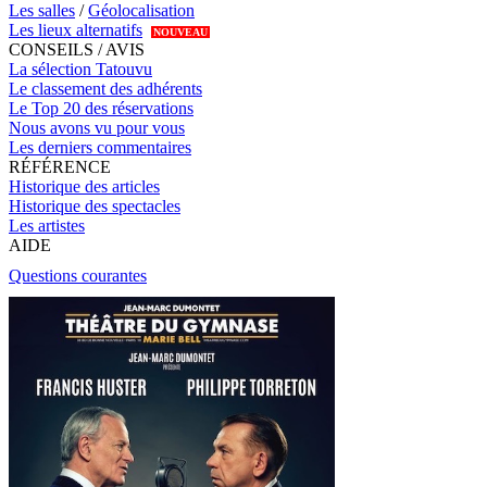
Les salles
/
Géolocalisation
Les lieux alternatifs
NOUVEAU
CONSEILS / AVIS
La sélection Tatouvu
Le classement des adhérents
Le Top 20 des réservations
Nous avons vu pour vous
Les derniers commentaires
RÉFÉRENCE
Historique des articles
Historique des spectacles
Les artistes
AIDE
Questions courantes