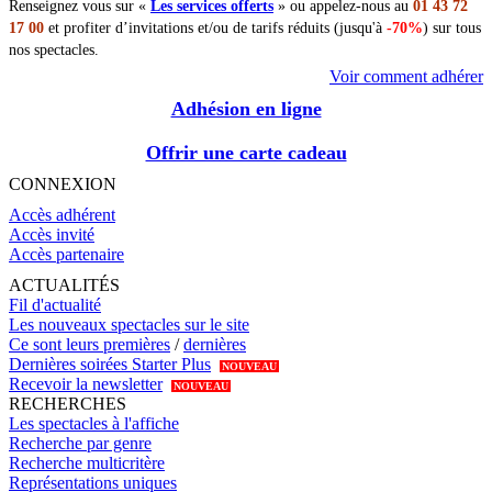
Renseignez vous sur «
Les services offerts
» ou appelez-nous au
01 43 72
17 00
et profiter d’invitations et/ou de tarifs réduits (jusqu'à
-70%
) sur tous
nos spectacles.
Voir comment adhérer
Adhésion en ligne
Offrir une carte cadeau
CONNEXION
Accès adhérent
Accès invité
Accès partenaire
ACTUALITÉS
Fil d'actualité
Les nouveaux spectacles sur le site
Ce sont leurs premières
/
dernières
Dernières soirées Starter Plus
NOUVEAU
Recevoir la newsletter
NOUVEAU
RECHERCHES
Les spectacles à l'affiche
Recherche par genre
Recherche multicritère
Représentations uniques