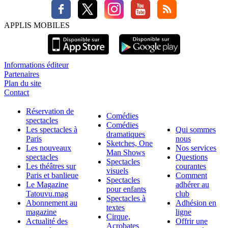
APPLIS MOBILES
Informations éditeur
Partenaires
Plan du site
Contact
Réservation de
Comédies
spectacles
Comédies
Les spectacles à
Qui sommes
dramatiques
Paris
nous
Sketches, One
Les nouveaux
Nos services
Man Shows
spectacles
Questions
Spectacles
Les théâtres sur
courantes
visuels
Paris et banlieue
Comment
Spectacles
Le Magazine
adhérer au
pour enfants
Tatouvu.mag
club
Spectacles à
Abonnement au
Adhésion en
textes
magazine
ligne
Cirque,
Actualité des
Offrir une
Acrobates