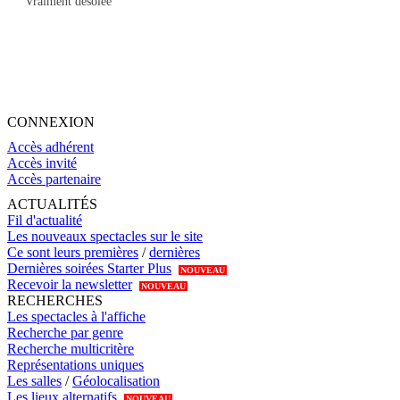
Vraiment désolée
CONNEXION
Accès adhérent
Accès invité
Accès partenaire
ACTUALITÉS
Fil d'actualité
Les nouveaux spectacles sur le site
Ce sont leurs premières
/
dernières
Dernières soirées Starter Plus
NOUVEAU
Recevoir la newsletter
NOUVEAU
RECHERCHES
Les spectacles à l'affiche
Recherche par genre
Recherche multicritère
Représentations uniques
Les salles
/
Géolocalisation
Les lieux alternatifs
NOUVEAU