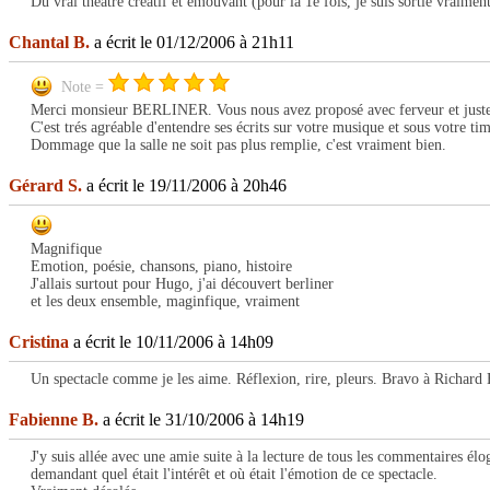
Du vrai théâtre créatif et émouvant (pour la 1è fois, je suis sortie vraimen
Chantal B.
a écrit le 01/12/2006 à 21h11
Note =
Merci monsieur BERLINER. Vous nous avez proposé avec ferveur et just
C'est trés agréable d'entendre ses écrits sur votre musique et sous votre ti
Dommage que la salle ne soit pas plus remplie, c'est vraiment bien.
Gérard S.
a écrit le 19/11/2006 à 20h46
Magnifique
Emotion, poésie, chansons, piano, histoire
J'allais surtout pour Hugo, j'ai découvert berliner
et les deux ensemble, maginfique, vraiment
Cristina
a écrit le 10/11/2006 à 14h09
Un spectacle comme je les aime. Réflexion, rire, pleurs. Bravo à Richard 
Fabienne B.
a écrit le 31/10/2006 à 14h19
J'y suis allée avec une amie suite à la lecture de tous les commentaires él
demandant quel était l'intérêt et où était l'émotion de ce spectacle.