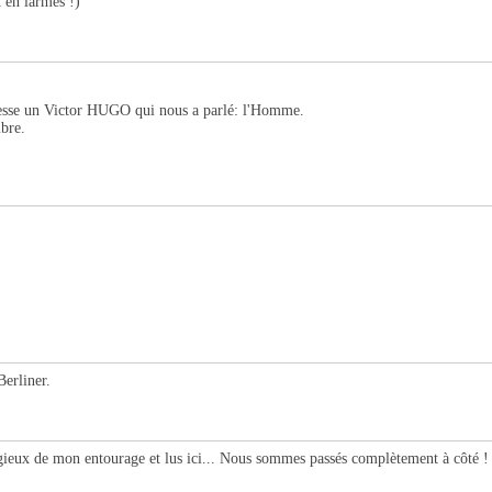
t en larmes !)
esse un Victor HUGO qui nous a parlé: l'Homme.
mbre.
Berliner.
ogieux de mon entourage et lus ici... Nous sommes passés complètement à côté ! Il