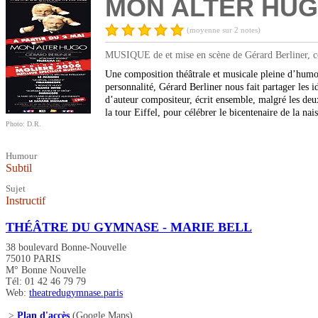
MON ALTER HU
(moyenne sur 2 notes)
MUSIQUE de et mise en scène de Gérard Berliner, co
Une composition théâtrale et musicale pleine d’humou
personnalité, Gérard Berliner nous fait partager les
d’auteur compositeur, écrit ensemble, malgré les deux 
la tour Eiffel, pour célébrer le bicentenaire de la nai
Photo: D.R.
Humour
Subtil
Sujet
Instructif
THÉÂTRE DU GYMNASE - MARIE BELL
38 boulevard Bonne-Nouvelle
75010 PARIS
M° Bonne Nouvelle
Tél: 01 42 46 79 79
Web:
theatredugymnase.paris
>
Plan d'accès
(Google Maps)