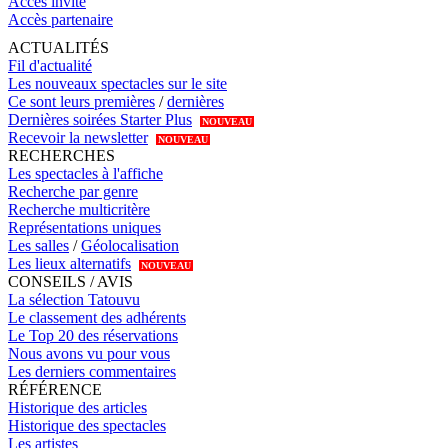
Accès invité
Accès partenaire
ACTUALITÉS
Fil d'actualité
Les nouveaux spectacles sur le site
Ce sont leurs premières
/
dernières
Dernières soirées Starter Plus
NOUVEAU
Recevoir la newsletter
NOUVEAU
RECHERCHES
Les spectacles à l'affiche
Recherche par genre
Recherche multicritère
Représentations uniques
Les salles
/
Géolocalisation
Les lieux alternatifs
NOUVEAU
CONSEILS / AVIS
La sélection Tatouvu
Le classement des adhérents
Le Top 20 des réservations
Nous avons vu pour vous
Les derniers commentaires
RÉFÉRENCE
Historique des articles
Historique des spectacles
Les artistes