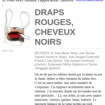
Si vous avez installé l'application Tatouvu
:
DRAPS
ROUGES,
CHEVEUX
NOIRS
Photo: D.R.
MUSIQUE de Jean-Marie Sénia, avec Karine
Saporta (textes et chant), Jean-Jacques Genevard,
Franck Costa (basse), Jean-Jacques Genevard
(clavier), Emmanuel Millot (batterie) et Yacine
Azeggagh (guitare).
On ne dit pas les mêmes choses par la danse ou par
le chant, même si elles viennent du même être.
C’est un autre métier, une autre manière de
s’exprimer. J’ai toujours secrètement aimé la
chanson. J’ai souvent chanté sur les bandes-son de
mes spectacles… Là, sur scène, je suis avec quatre
musiciens: claviers, guitare, basse, batterie. Le
spectacle balance de la valse techno au rock