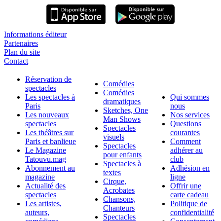
Informations éditeur
Partenaires
Plan du site
Contact
Réservation de
Comédies
spectacles
Comédies
Les spectacles à
Qui sommes
dramatiques
Paris
nous
Sketches, One
Les nouveaux
Nos services
Man Shows
spectacles
Questions
Spectacles
Les théâtres sur
courantes
visuels
Paris et banlieue
Comment
Spectacles
Le Magazine
adhérer au
pour enfants
Tatouvu.mag
club
Spectacles à
Abonnement au
Adhésion en
textes
magazine
ligne
Cirque,
Actualité des
Offrir une
Acrobates
spectacles
carte cadeau
Chansons,
Les artistes,
Politique de
Chanteurs
auteurs,
confidentialité
Spectacles